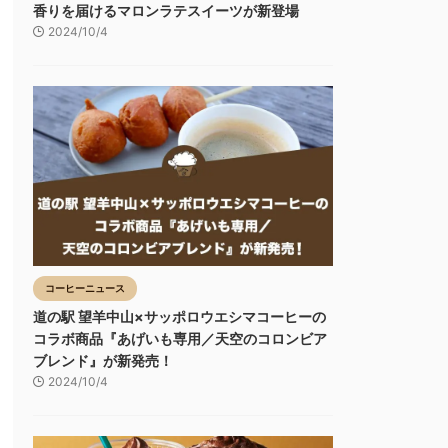
香りを届けるマロンラテスイーツが新登場
2024/10/4
コーヒーニュース
道の駅 望羊中山×サッポロウエシマコーヒーの
コラボ商品『あげいも専用／天空のコロンビア
ブレンド』が新発売！
2024/10/4