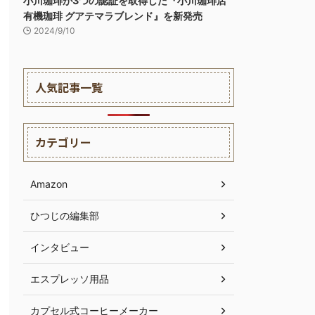
小川珈琲が3つの認証を取得した『小川珈琲店
有機珈琲 グアテマラブレンド』を新発売
2024/9/10
人気記事一覧
カテゴリー
Amazon
ひつじの編集部
インタビュー
エスプレッソ用品
カプセル式コーヒーメーカー