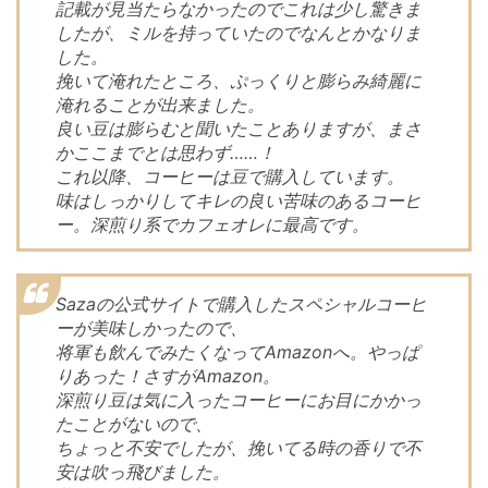
記載が見当たらなかったのでこれは少し驚きま
したが、ミルを持っていたのでなんとかなりま
した。
挽いて淹れたところ、ぷっくりと膨らみ綺麗に
淹れることが出来ました。
良い豆は膨らむと聞いたことありますが、まさ
かここまでとは思わず……！
これ以降、コーヒーは豆で購入しています。
味はしっかりしてキレの良い苦味のあるコーヒ
ー。深煎り系でカフェオレに最高です。
Sazaの公式サイトで購入したスペシャルコーヒ
ーが美味しかったので、
将軍も飲んでみたくなってAmazonへ。やっぱ
りあった！さすがAmazon。
深煎り豆は気に入ったコーヒーにお目にかかっ
たことがないので、
ちょっと不安でしたが、挽いてる時の香りで不
安は吹っ飛びました。