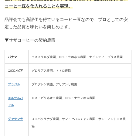
コーヒー豆を仕入れることを実現。
品評会でも高評価を得ているコーヒー豆なので、プロとしての安
定した品質と味わいを楽しめます。
▼サザコーヒーの契約農園
パナマ
エスメラルダ農園、ロス・ラホネス農園、ナインティ・プラス農園
コロンビア
グロリアス農園、トトロ農協
ブラジル
プログレソ農協、アリアンサ農園
エルサルバ
ロス・ピリネオス農園、ロス・ナランホス農園
ドル
グァテマラ
ヌエバクラナダ農園、サン・セバスチャン農園、サン・アントニオ農
協