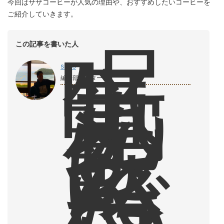
今回はサザコーヒーが人気の理由や、おすすめしたいコーヒーを
ご紹介していきます。
眠
この記事を書いた人
気
覚
shiro
ま
編集部ライター
し
に
飲
ん
で
い
た