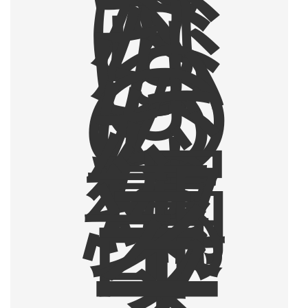
は
な
ら
な
い
も
の
に
な
っ
た
編
集
部
ラ
イ
タ
ー
。