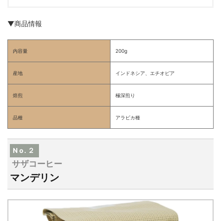
▼商品情報
内容量
200g
産地
インドネシア、エチオピア
焙煎
極深煎り
品種
アラビカ種
No.２
サザコーヒー
マンデリン