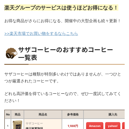
楽天グループのサービスは使うほどお得になる！
お得な商品がさらにお得になる、開催中の大型企画も続々更新！
>>楽天市場でお買い物をするならこちら
サザコーヒーのおすすめコーヒー
一覧表
サザコーヒーは種類が特別多いわけではありませんが、一つひと
つが厳選されたコーヒーです。
どれも高評価を得ているコーヒーなので、ぜひ一度試してみてく
ださい！
No
商品
商品名
参考価格
購入先
サザコーヒー
1,188円
Amazon
yahoo!
楽
1
德川将軍珈琲