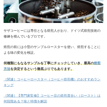
サザコーヒーには専任となる焙煎人がおり、ドイツ式焙煎技術の
修練を積んでいるプロです。
焙煎の前には小型のサンプルロースターを使い、焙煎することに
よる味の変化を検証。
何種類にもなるサンプルを丁寧にチェックしていき、最高の
焙煎
方法
を決定するという徹底ぶりでもあります。
［関連］コーヒーロースター（コーヒー焙煎機）のおすすめラン
キング
［関連］【専門家監修】コーヒー豆の焙煎度合い（ロースト）は
何段階ある？味と特徴を解説