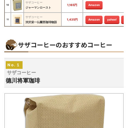
サザコーヒー
1,165円
Amazon
10
ジャーマンロースト
サザコーヒー
1,435円
Amazon
yahoo!
楽
11
渋沢栄一仏蘭西珈琲物語
サザコーヒーのおすすめコーヒー
No.１
サザコーヒー
德川将軍珈琲