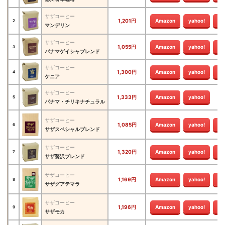
サザコーヒー
1,201円
Amazon
yahoo!
楽
2
マンデリン
サザコーヒー
1,055円
Amazon
yahoo!
楽
3
パナマゲイシャブレンド
サザコーヒー
1,300円
Amazon
yahoo!
楽
4
ケニア
サザコーヒー
1,333円
Amazon
yahoo!
5
パナマ・チリキナチュラル
サザコーヒー
1,085円
Amazon
yahoo!
楽
6
サザスペシャルブレンド
サザコーヒー
1,320円
Amazon
yahoo!
楽
7
サザ贅沢ブレンド
サザコーヒー
1,169円
Amazon
yahoo!
楽
8
サザグアテマラ
サザコーヒー
1,196円
Amazon
yahoo!
楽
9
サザモカ