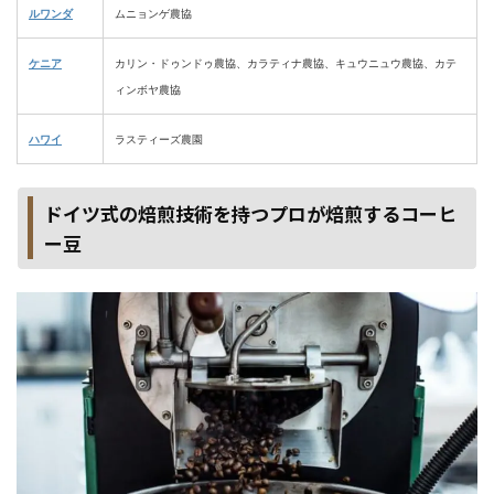
ルワンダ
ムニョンゲ農協
ケニア
カリン・ドゥンドゥ農協、カラティナ農協、キュウニュウ農協、カテ
ィンボヤ農協
ハワイ
ラスティーズ農園
ドイツ式の焙煎技術を持つプロが焙煎するコーヒ
ー豆