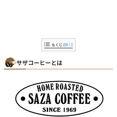
もくじ
[
開く
]
サザコーヒーとは