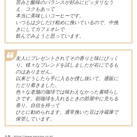
苦みと酸味のバランスが好みにピッタリなう
え、コクもあって
本当に美味しいコーヒーです。
いつもは少しだけ粗めに挽いているので、中挽
きにしてカフェオレで
飲んでみようと思っています。
友人にプレゼントされてその香りと味にびっく
り。様々なブレンドを試しましたが右にでるも
のはありません。
以来どうしたら手に入るか捜し抜いて、通販に
たどり着きました。
色々な老舗の珈琲では味わえなかった素晴らし
さです。朝珈琲を入れるときの部屋中に充ちる
香り。自信を持って
ひとに勧められます。通常挽いた豆は冷蔵庫で
保管しています。
出典：https://www.amazon.co.jp/