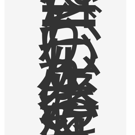
コ
ー
ヒ
ー
が
、
い
つ
し
か
人
生
に
お
い
て
な
く
て