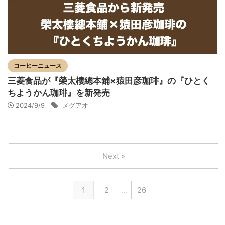
コーヒーニュース
三菱食品が『榮太樓總本鋪×猿田彦珈琲』の『ひとく
ちようかん珈琲』を新発売
2024/9/9
メグアオ
Next »
1
2
…
26