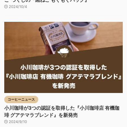
こ”づくしの『黒ねこ もぐもぐバッグ』
2024/10/4
コーヒーニュース
小川珈琲が3つの認証を取得した『小川珈琲店 有機珈
琲 グアテマラブレンド』を新発売
2024/9/10