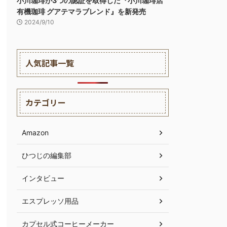
小川珈琲が3つの認証を取得した『小川珈琲店
有機珈琲 グアテマラブレンド』を新発売
2024/9/10
人気記事一覧
カテゴリー
Amazon
ひつじの編集部
インタビュー
エスプレッソ用品
カプセル式コーヒーメーカー