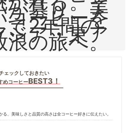
魅かれる。そ
いが募り、美
いコーヒーを
して2年間の
アジア・東ア
放浪の旅へ。
チェックしておきたい
BEST3！
すめコーヒー
かる、美味しさと品質の高さは全コーヒー好きに伝えたい。