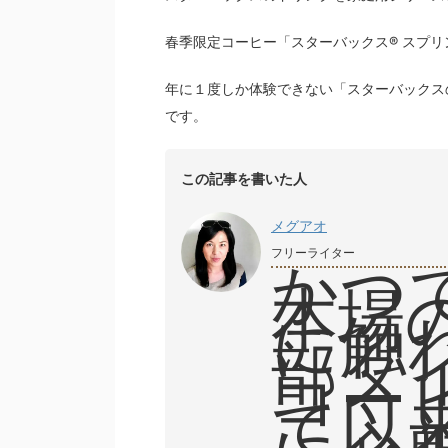
春季限定コーヒー「スターバックス® スプリ
年に１度しか体験できない「スターバックス
です。
この記事を書いた人
メグアオ
フリーライター
かつ
本場
に触
部タ
コー
て以