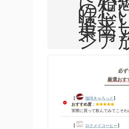
に心
の想
味し
追求
東南
ジア
必ず
厳選おす
【
珈琲きゃろっと
】
おすすめ度
：
実際に買って飲んでみてこそわ
【
ロクメイコーヒー
】