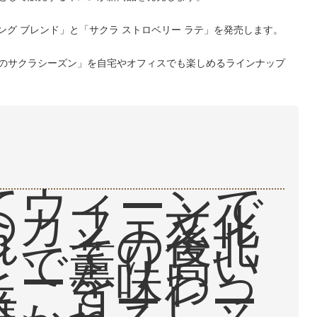
ング ブレンド」と「サクラ ストロベリー ラテ」を発売します。
のサクラシーズン」を自宅やオフィスでも楽しめるラインナップ
てウィーンで
のカフェ文化
れ、その後北
イで薫り高い
ヒーを味わっ
来、コーヒー