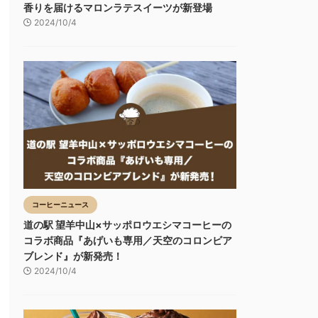
香りを届けるマロンラテスイーツが新登場
2024/10/4
コーヒーニュース
道の駅 望羊中山×サッポロウエシマコーヒーの
コラボ商品『あげいも専用／天空のコロンビア
ブレンド』が新発売！
2024/10/4