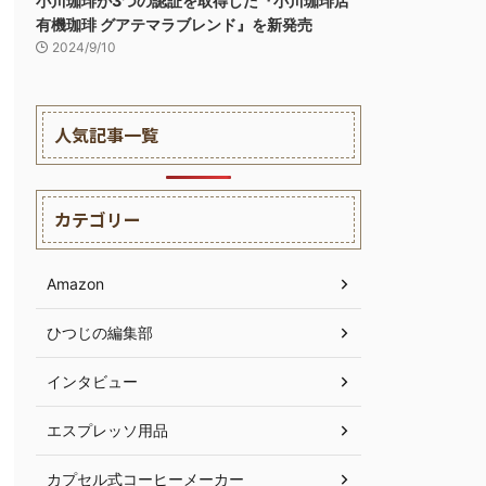
小川珈琲が3つの認証を取得した『小川珈琲店
有機珈琲 グアテマラブレンド』を新発売
2024/9/10
人気記事一覧
カテゴリー
Amazon
ひつじの編集部
インタビュー
エスプレッソ用品
カプセル式コーヒーメーカー