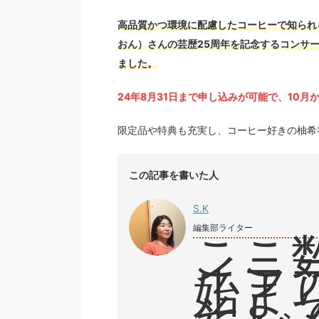
高品質かつ環境に配慮したコーヒーで知られる
おん）さんの芸歴25周年を記念するコンサー
ました。
24年8月31日まで申し込みが可能で、10
限定品や特典も充実し、コーヒー好きの柚希
この記事を書いた人
S.K
編集部ライター
ここ
イラ
始ま
そし