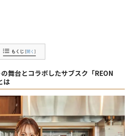
もくじ
[
開く
]
サートの舞台とコラボしたサブスク「REON
」とは