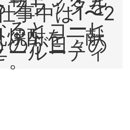
らブラックを
仕事中は1〜2
なるとコーヒ
乳焼酎を一献
うのが日々の
ヒールーティ
す。