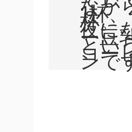
なが
1杯、
杯。
夜に
ー豆
とい
コー
ンで