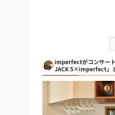
imperfectがコン
JACK 5×imperfect