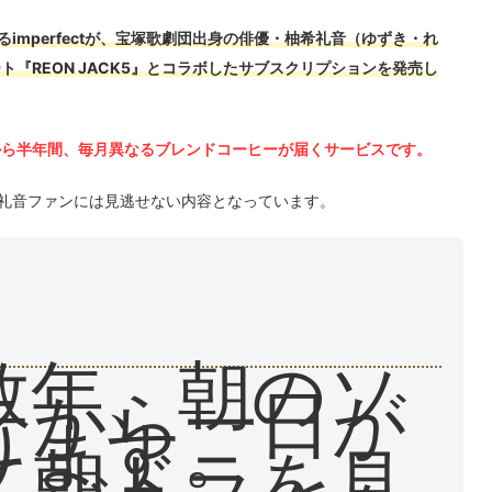
imperfectが、宝塚歌劇団出身の俳優・柚希礼音（ゆずき・れ
ト『REON JACK5』とコラボしたサブスクリプションを発売し
月から半年間、毎月異なるブレンドコーヒーが届くサービスです。
礼音ファンには見逃せない内容となっています。
数年、朝のソ
テから一日が
ります。
て朝ドラを見