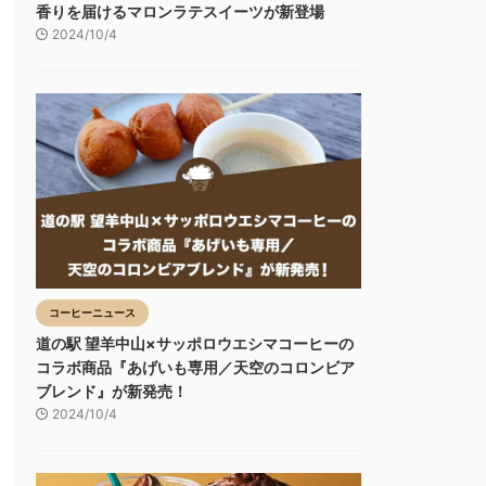
香りを届けるマロンラテスイーツが新登場
2024/10/4
コーヒーニュース
道の駅 望羊中山×サッポロウエシマコーヒーの
コラボ商品『あげいも専用／天空のコロンビア
ブレンド』が新発売！
2024/10/4