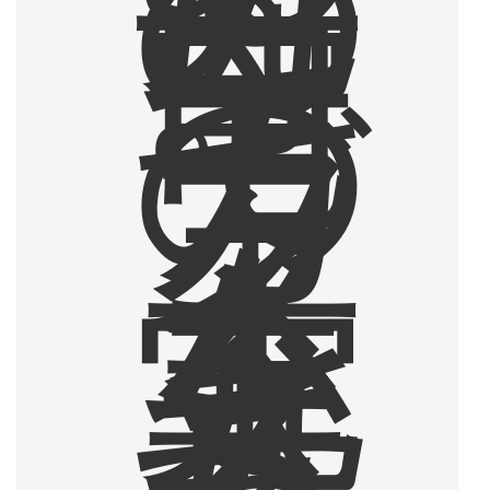
の
母
。
自
宅
で
の
カ
フ
ェ
タ
イ
ム
を
充
実
さ
せ
る