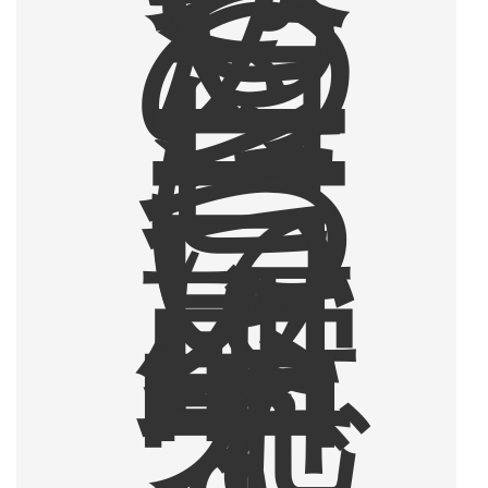
た
め
、
コ
ー
ヒ
ー
に
つ
い
て
日
々
研
究
中
で
す