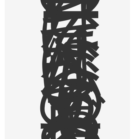
ー
ヒ
ー
は
な
く
て
は
な
ら
な
い
も
の
で
あ
る
一
児