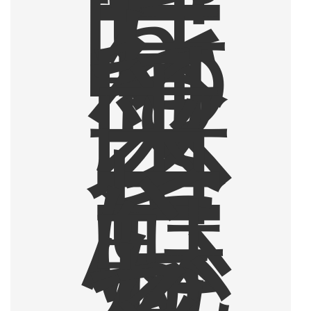
ー
を
味
わ
っ
て
以
来
、
コ
ー
ヒ
ー
に
心
魅
か
れ