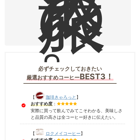
浪
の
旅
へ
。
必ずチェックしておきたい
BEST3！
厳選おすすめコーヒー
【
珈琲きゃろっと
】
おすすめ度
：
実際に買って飲んでみてこそわかる、美味しさ
と品質の高さは全コーヒー好きに伝えたい。
【
ロクメイコーヒー
】
おすすめ度
：