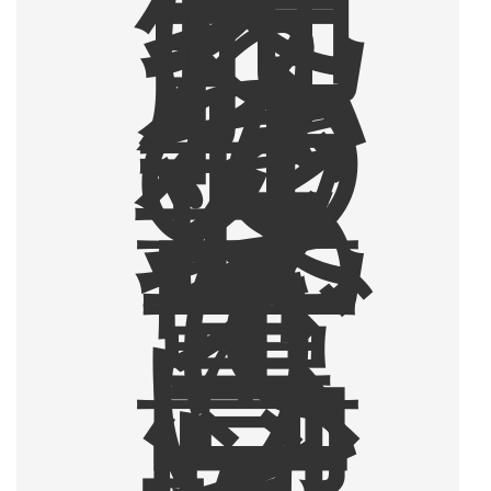
に
触
れ
、
そ
の
後
北
部
タ
イ
で
薫
り
高
い
コ
ー
ヒ