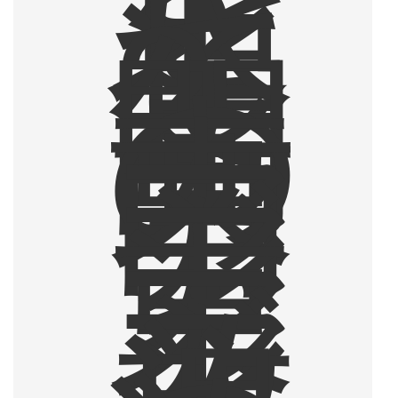
追
求
し
て
2
年
間
の
東
南
ア
ジ
ア
・
東
ア
ジ
ア
放