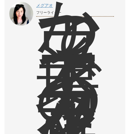
か
つ
て
メグアオ
ウ
フリーライター
ィ
ー
ン
で
本
場
の
カ
フ
ェ
文
化