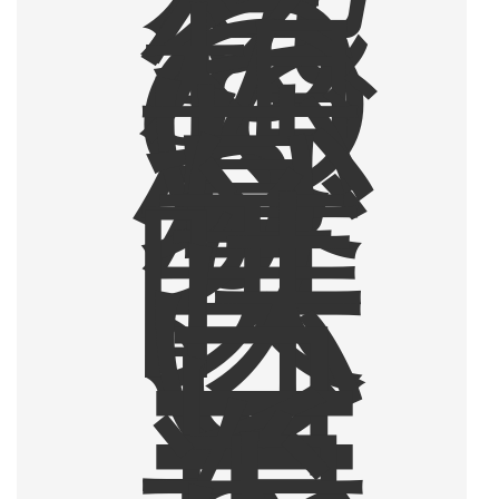
る
。
そ
の
想
い
が
募
り
、
美
味
し
い
コ
ー
ヒ
ー
を