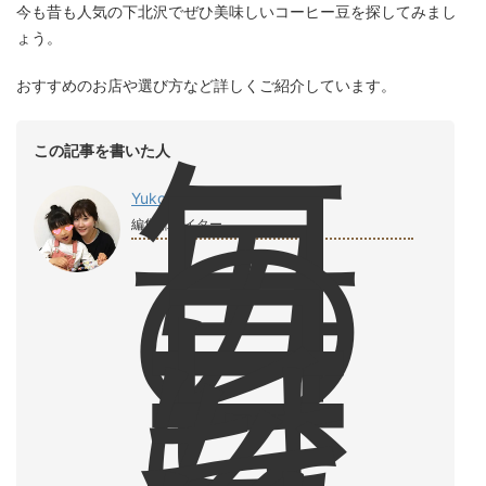
今も昔も人気の下北沢でぜひ美味しいコーヒー豆を探してみまし
ょう。
おすすめのお店や選び方など詳しくご紹介しています。
毎
この記事を書いた人
日
の
Yuko
コ
編集部ライター
ー
ヒ
ー
は
な