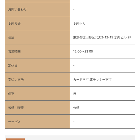
お問い合わせ
-
予約可否
予約不可
住所
東京都世田谷区北沢2-12-15 水内ビル 2F
営業時間
12:00〜23:00
定休日
-
支払い方法
カード不可,電子マネー不可
個室
無
禁煙・喫煙
分煙
サービス
-