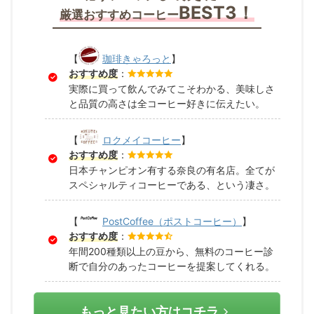
BEST3！
厳選おすすめコーヒー
【
珈琲きゃろっと
】
おすすめ度
：
実際に買って飲んでみてこそわかる、美味しさ
と品質の高さは全コーヒー好きに伝えたい。
【
ロクメイコーヒー
】
おすすめ度
：
日本チャンピオン有する奈良の有名店。全てが
スペシャルティコーヒーである、という凄さ。
【
PostCoffee（ポストコーヒー）
】
おすすめ度
：
年間200種類以上の豆から、無料のコーヒー診
断で自分のあったコーヒーを提案してくれる。
もっと見たい方はコチラ