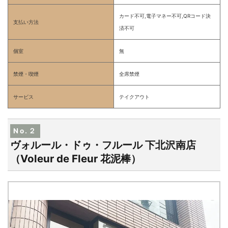
カード不可,電子マネー不可,QRコード決
支払い方法
済不可
個室
無
禁煙・喫煙
全席禁煙
サービス
テイクアウト
No.２
ヴォルール・ドゥ・フルール 下北沢南店
（Voleur de Fleur 花泥棒）