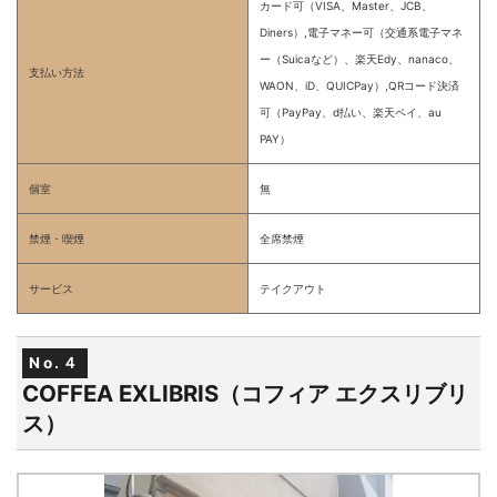
カード可（VISA、Master、JCB、
Diners）,電子マネー可（交通系電子マネ
ー（Suicaなど）、楽天Edy、nanaco、
支払い方法
WAON、iD、QUICPay）,QRコード決済
可（PayPay、d払い、楽天ペイ、au
PAY）
個室
無
禁煙・喫煙
全席禁煙
サービス
テイクアウト
No.４
COFFEA EXLIBRIS（コフィア エクスリブリ
ス）