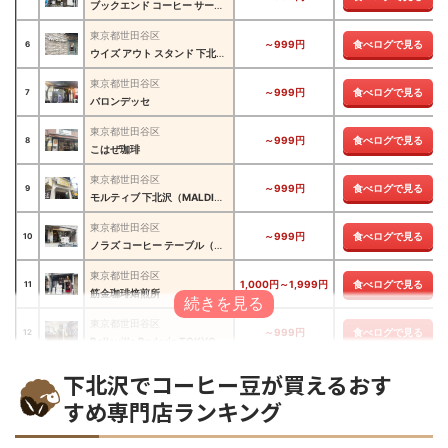
ブックエンド コーヒー サービス（BOOKENDS COFFEE SERVICE）
東京都世田谷区
～999円
食べログで見る
6
ウイズ アウト スタンド 下北沢（W/O STAND）
東京都世田谷区
～999円
食べログで見る
7
バロンデッセ
東京都世田谷区
～999円
食べログで見る
8
こはぜ珈琲
東京都世田谷区
～999円
食べログで見る
9
モルティブ 下北沢（MALDIVE）
東京都世田谷区
～999円
食べログで見る
10
ノラズ コーヒー テーブル（NORAH’S COFFEE TABLE）
東京都世田谷区
1,000円～1,999円
食べログで見る
11
筋金珈琲焙煎所
東京都世田谷区
～999円
食べログで見る
12
Belleville Brulerie TOKYO（ベルヴィル ブリュルリー トウキョウ）
東京都世田谷区
下北沢でコーヒー豆が買えるおす
～999円
食べログで見る
13
ライトアップコーヒー 下北沢（LIGHT UP COFFEE）
すめ専門店ランキング
東京都世田谷区
～999円
食べログで見る
14
グラウベルコーヒー（GLAUBELL COFFEE）