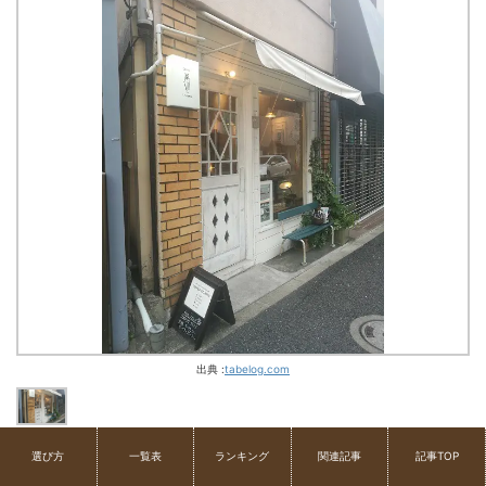
出典 :
tabelog.com
東京都世田谷区
選び方
一覧表
ランキング
関連記事
記事TOP
COFFEA EXLIBRIS（コフィア エクスリブリ