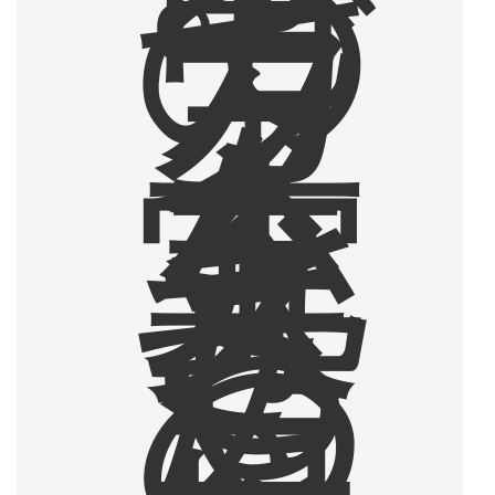
で
の
カ
フ
ェ
タ
イ
ム
を
充
実
さ
せ
る
た
め
、
コ