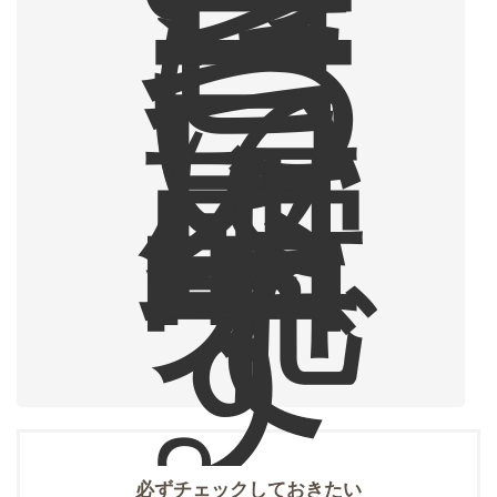
ー
ヒ
ー
に
つ
い
て
日
々
研
究
中
で
す
。
必ずチェックしておきたい