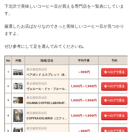
下北沢で美味しいコーヒー豆が買える専門店を一覧表にしていま
す。
厳選したお店ばかりなのできっと美味しいコーヒー豆が見つかり
ますよ。
ぜひ参考にして足を運んでみてくださいね。
No
外観
地域/店名
平均予算
予約
東京都世田谷区
～999円
食べログで見る
1
ベアポンド エスプレッソ（BEAR POND ESPRESSO）
東京都世田谷区
1,000円～1,999円
食べログで見る
2
ヴォルール・ドゥ・フルール 下北沢南店（Voleur de Fleur 花泥棒）
東京都世田谷区
1,000円～1,999円
食べログで見る
3
OGAWA COFFEE LABORATORY 下北沢（オガワ コーヒー ラボラトリー）
東京都世田谷区
1,000円～1,999円
食べログで見る
4
COFFEA EXLIBRIS（コフィア エクスリブリス）
東京都世田谷区
～999円
食べログで見る
5