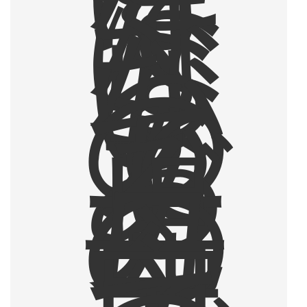
く
て
は
な
ら
な
い
も
の
で
あ
る
一
児
の
母
。
自
宅