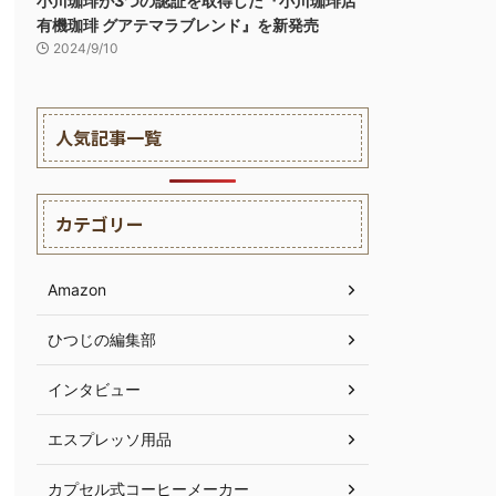
小川珈琲が3つの認証を取得した『小川珈琲店
有機珈琲 グアテマラブレンド』を新発売
2024/9/10
人気記事一覧
カテゴリー
Amazon
ひつじの編集部
インタビュー
エスプレッソ用品
カプセル式コーヒーメーカー