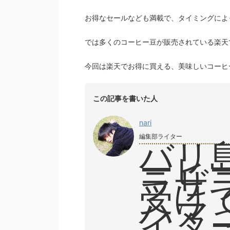
お得なセールなども満載で、タイミングによ
では多くのコーヒー豆が販売されている楽天
今回は楽天でお得に買える、美味しいコーヒ
この記事を書いた人
nari
編集部ライター
バリ
ーヒ
ラザ
受け
ハマ
イタ