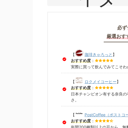
必ず
厳選おす
【
珈琲きゃろっと
】
おすすめ度
：
実際に買って飲んでみてこそわ
【
ロクメイコーヒー
】
おすすめ度
：
日本チャンピオン有する奈良の
さ。
【
PostCoffee（ポスト
おすすめ度
：
年間200種類以上の豆から、