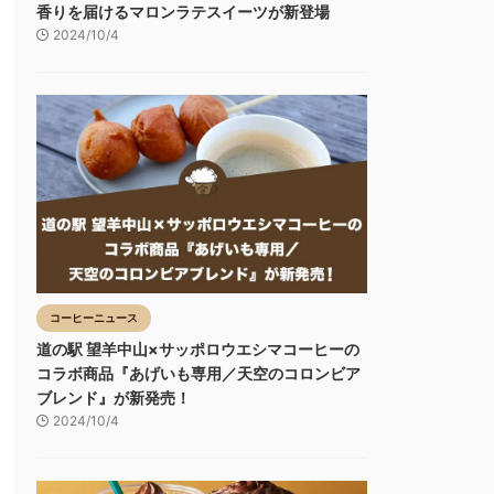
香りを届けるマロンラテスイーツが新登場
2024/10/4
コーヒーニュース
道の駅 望羊中山×サッポロウエシマコーヒーの
コラボ商品『あげいも専用／天空のコロンビア
ブレンド』が新発売！
2024/10/4