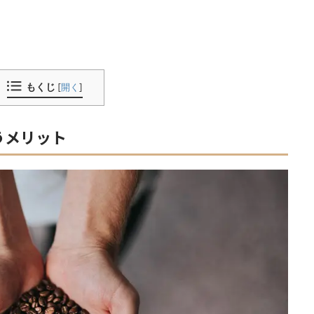
もくじ
[
開く
]
うメリット