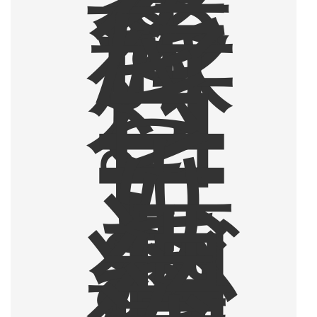
る
、
旅
行
好
き
。
コ
ー
ヒ
ー
よ
り
も
お
酒
が
得
意