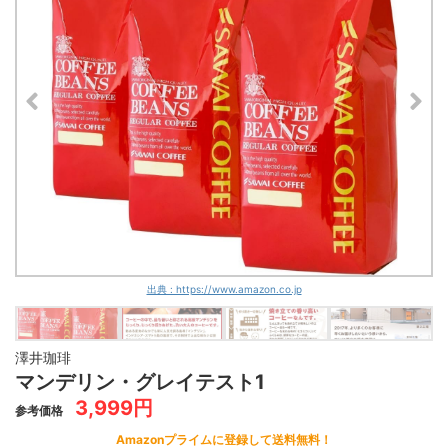
澤井珈琲
2,999円
Amazon
yahoo!
18
BITTERなアイスブレンド
澤井珈琲
3,700円
Amazon
yahoo!
19
やくもブレンド
澤井珈琲
3,700円
Amazon
yahoo!
20
ロイヤルブレンド
澤井珈琲
4,800円
Amazon
yahoo!
21
ハウスブレンド
澤井珈琲
2,499円
Amazon
yahoo!
22
ファミリーブレンド
澤井珈琲
6,500円
Amazon
yahoo!
23
ビジネスブレンド
出典 : https://www.amazon.co.jp
澤井珈琲
4,039円
Amazon
yahoo!
24
ブルマンNo.1ブレンド
澤井珈琲
澤井珈琲
6,500円
Amazon
yahoo!
25
オフィスブレンド
マンデリン・グレイテスト1
3,999円
澤井珈琲
参考価格
3,700円
Amazon
yahoo!
26
ヨーロピアンクラシック
Amazonプライムに登録して送料無料！