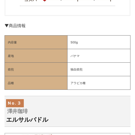
▼商品情報
内容量
500g
産地
パナマ
焙煎
独自焙煎
品種
アラビカ種
No.３
澤井珈琲
エルサルバドル