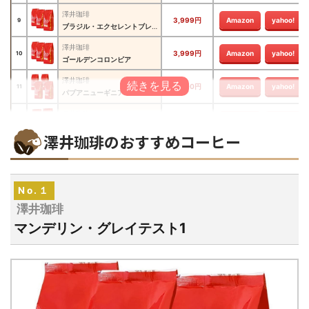
澤井珈琲
3,999円
Amazon
yahoo!
9
ブラジル・エクセレントブレンド
澤井珈琲
3,999円
Amazon
yahoo!
10
ゴールデンコロンビア
澤井珈琲
3,500円
Amazon
yahoo!
11
パプアニューギニア
澤井珈琲
2,999円
Amazon
yahoo!
12
アフリカンムーン
澤井珈琲のおすすめコーヒー
澤井珈琲
3,700円
Amazon
yahoo!
13
冬のブレンド 淡雪
澤井珈琲
3,700円
Amazon
yahoo!
14
No.１
ウィンターブレンド
澤井珈琲
澤井珈琲
2,700円
Amazon
yahoo!
15
マンデリン・グレイテスト1
カフェオレブレンド
澤井珈琲
3,700円
Amazon
yahoo!
16
冬のあったかブレンド
澤井珈琲
3,700円
Amazon
yahoo!
17
スノーマウンテンブレンド