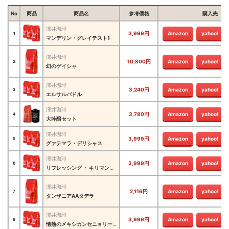
No
商品
商品名
参考価格
購入先
澤井珈琲
3,999円
Amazon
yahoo!
1
マンデリン・グレイテスト1
澤井珈琲
10,800円
Amazon
yahoo!
2
幻のゲイシャ
澤井珈琲
3,240円
Amazon
yahoo!
3
エルサルバドル
澤井珈琲
3,780円
Amazon
yahoo!
4
大吟醸セット
澤井珈琲
3,999円
Amazon
yahoo!
5
グァテマラ・デリシャス
澤井珈琲
3,999円
Amazon
yahoo!
6
リフレッシング ・ キリマンジャロ
澤井珈琲
2,116円
Amazon
yahoo!
7
タンザニアAAタデラ
澤井珈琲
3,999円
Amazon
yahoo!
8
情熱のメキシカンセニョリータ