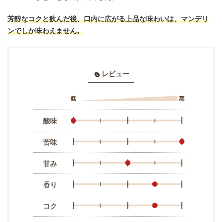
澤井珈琲
4,500円
Amazon
yahoo!
36
カフェインレス ブラジル
芳醇なコクと飲んだ後、口内に広がる上品な味わいは、マンデリ
澤井珈琲
3,999円
Amazon
yahoo!
ンでしか味わえません。
37
アイスコーヒーdeマンデリン
澤井珈琲
4,800円
Amazon
yahoo!
38
アイスクラシックブレンド
澤井珈琲
レビュー
2,499円
Amazon
yahoo!
39
カリビアンアイスブレンド
澤井珈琲
5,400円
Amazon
yahoo!
40
ブルーマウンテンNo.1
酸味
苦味
甘み
香り
コク