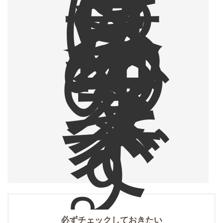
っ
ぱ
り
呑
め
る
の
で
オ
ス
ス
メ
で
す
。
必ずチェックしておきたい