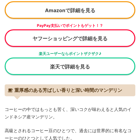
澤井珈琲
3,700円
Amazon
yahoo!
27
スペシャルブレンド
Amazonで詳細を見る
澤井珈琲
5,130円
Amazon
yahoo!
28
ゲイシャブレンド
PayPay支払いでポイントもゲット！？
澤井珈琲
ヤフーショッピングで詳細を見る
3,700円
Amazon
yahoo!
29
オールドブレンド
澤井珈琲
楽天ユーザーならポイントザクザク♪
3,700円
Amazon
yahoo!
30
ブレンドシンフォニー
澤井珈琲
楽天で詳細を見る
3,999円
Amazon
yahoo!
31
氷温甘熟ブレンド
澤井珈琲
3,999円
Amazon
yahoo!
32
カフェインレスブレンド
重厚感のある芳ばしい香りと深い時間のマンデリン
澤井珈琲
4,500円
Amazon
yahoo!
33
カフェインレス コロンビア
コーヒーの中ではもっとも苦く、深いコクが味わえると人気のイ
澤井珈琲
4,500円
Amazon
yahoo!
34
ンドネシア産マンデリン。
カフェインレス モカ
澤井珈琲
4,500円
Amazon
yahoo!
35
高級とされるコーヒー豆のひとつで、過去には世界的に有名なコ
カフェインレス マンデリン
ーヒーのひとつとして人気でした。