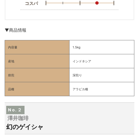
コスパ
▼商品情報
内容量
1.5kg
産地
インドネシア
焙煎
深煎り
品種
アラビカ種
No.２
澤井珈琲
幻のゲイシャ