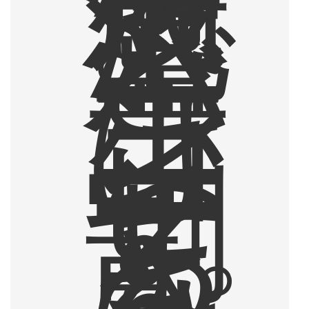
。
泡
盛
と
バ
ー
ボ
ン
は
コ
ー
ヒ
ー
割
す
る
と
さ