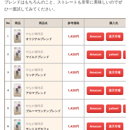
ブレンドはもちろんのこと、ストレートも非常に美味しいのでぜ
ひ一度試してみてください。
No
商品
商品名
参考価格
購入先
やなか珈琲店
1,420円
Amazon
楽天市場
1
オリジナルブレンド
やなか珈琲店
1,420円
Amazon
yahoo!
楽
2
マイルドブレンド
やなか珈琲店
1,420円
Amazon
楽天市場
3
リッチブレンド
やなか珈琲店
1,420円
Amazon
楽天市場
4
アロマブレンド
やなか珈琲店
1,420円
Amazon
yahoo!
楽
5
ブルーマウンテンブレンド
やなか珈琲店
1,420円
Amazon
楽天市場
6
サントスデカフェ