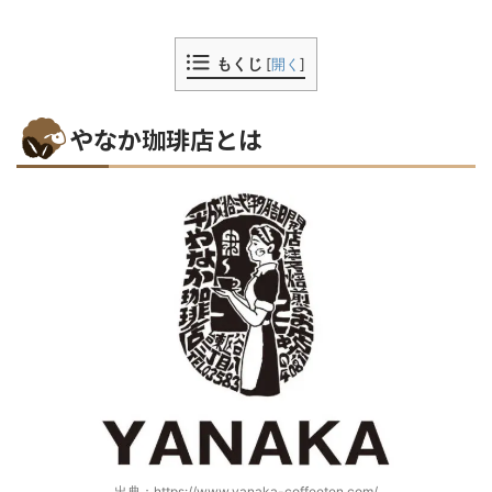
もくじ
[
開く
]
やなか珈琲店とは
出典：https://www.yanaka-coffeeten.com/