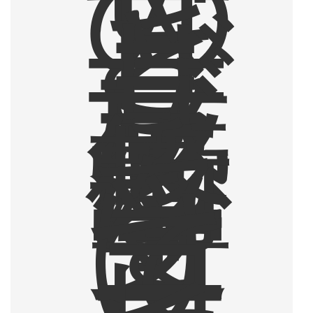
の
甘
さ
と
ザ
ラ
ザ
ラ
感
に
衝
撃
を
受
け
て
コ
ー
ヒ