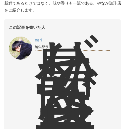
新鮮であるだけではなく、味や香りも一流である、やなか珈琲店
をご紹介します。
バ
この記事を書いた人
リ
島
nari
で
編集部ライター
飲
ん
だ
コ
ー
ヒ
ー