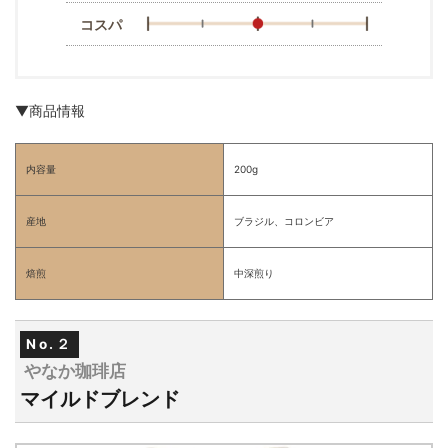
コスパ
▼商品情報
内容量
200g
産地
ブラジル、コロンビア
焙煎
中深煎り
No.２
やなか珈琲店
マイルドブレンド