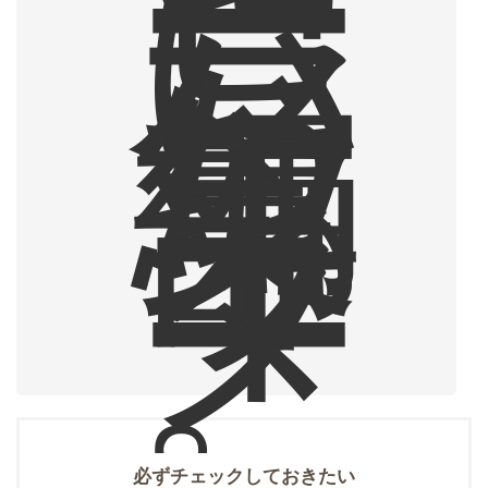
ー
に
ハ
マ
っ
た
編
集
部
ラ
イ
タ
ー
。
必ずチェックしておきたい