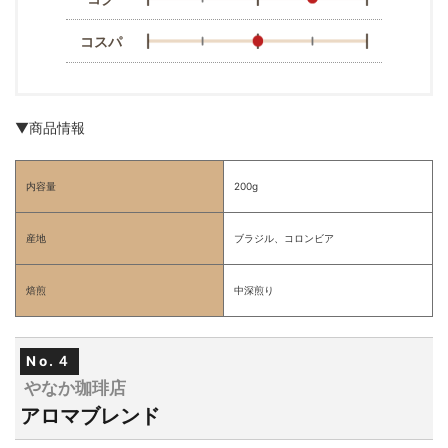
コスパ
▼商品情報
内容量
200g
産地
ブラジル、コロンビア
焙煎
中深煎り
No.４
やなか珈琲店
アロマブレンド