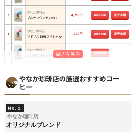
やなか珈琲店
4,710円
Amazon
楽天市場
7
ブルーマウンテンNo1
やなか珈琲店
1,420円
Amazon
楽天市場
8
マドリス SHGスペシャル
やなか珈琲店
1,550円
Amazon
9
ユンガス グリーンバレー
やなか珈琲店
1,420円
Amazon
楽天市場
10
ラ リベルタードSHB
やなか珈琲店の厳選おすすめコー
ヒー
やなか珈琲店
1,550円
Amazon
yahoo!
11
シャンリー ハイランド
やなか珈琲店
No.１
1,550円
Amazon
yahoo!
12
モンテショコラード
やなか珈琲店
オリジナルブレンド