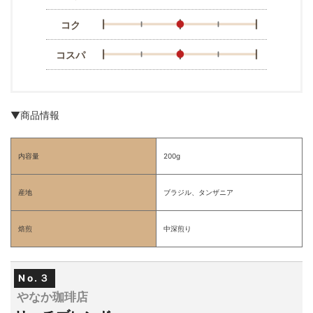
コク
コスパ
▼商品情報
内容量
200g
産地
ブラジル、タンザニア
焙煎
中深煎り
No.３
やなか珈琲店