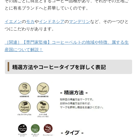
その国ごとに得意とするコーヒー品種があり、それがその土地ご
とに有名ブランドへと昇華していくのです。
イエメン
の
モカ
や
インドネシア
の
マンデリン
など、その一つひと
つにこだわりがあります。
［関連］【専門家監修】コーヒーベルトの地域や特徴、属する生
産国について解説！
精選方法やコーヒータイプを詳しく表記