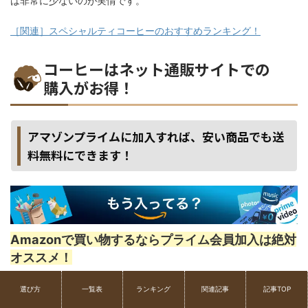
は非常に少ないのが実情です。
［関連］スペシャルティコーヒーのおすすめランキング！
コーヒーはネット通販サイトでの
購入がお得！
アマゾンプライムに加入すれば、安い商品でも送
料無料にできます！
Amazonで買い物するならプライム会員加入は絶対
オススメ！
しかも
Amazonギフト券チャージ
でお買い物すれば、お得で楽々
選び方
一覧表
ランキング
関連記事
記事TOP
なお買い物ができます。