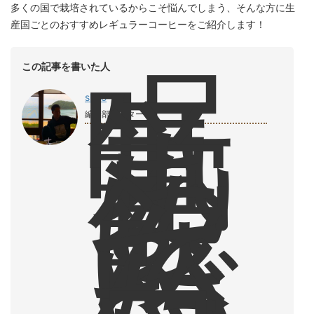
多くの国で栽培されているからこそ悩んでしまう、そんな方に生
産国ごとのおすすめレギュラーコーヒーをご紹介します！
眠
この記事を書いた人
気
覚
shiro
ま
編集部ライター
し
に
飲
ん
で
い
た