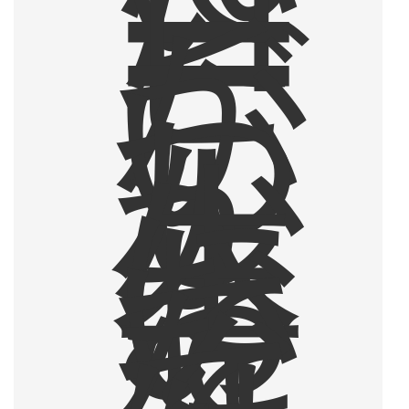
コ
ー
ヒ
ー
が
、
い
つ
し
か
人
生
に
お
い
て
な
く
て