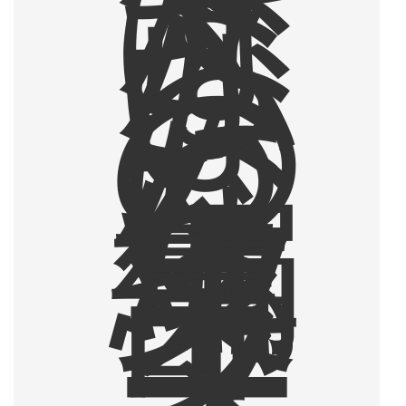
は
な
ら
な
い
も
の
に
な
っ
た
編
集
部
ラ
イ
タ
ー