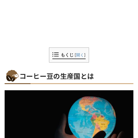
もくじ
[
開く
]
コーヒー豆の生産国とは