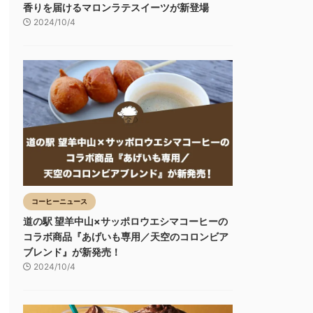
香りを届けるマロンラテスイーツが新登場
2024/10/4
コーヒーニュース
道の駅 望羊中山×サッポロウエシマコーヒーの
コラボ商品『あげいも専用／天空のコロンビア
ブレンド』が新発売！
2024/10/4