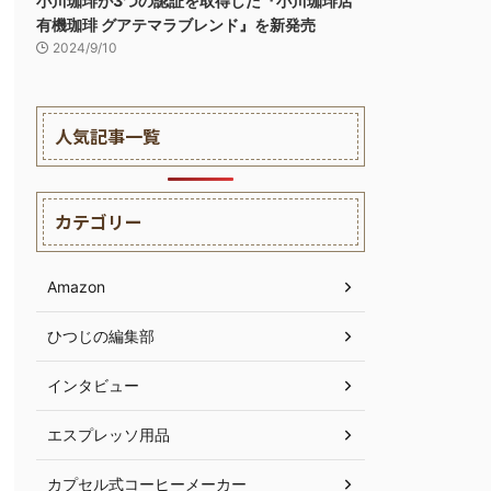
小川珈琲が3つの認証を取得した『小川珈琲店
有機珈琲 グアテマラブレンド』を新発売
2024/9/10
人気記事一覧
カテゴリー
Amazon
ひつじの編集部
インタビュー
エスプレッソ用品
カプセル式コーヒーメーカー