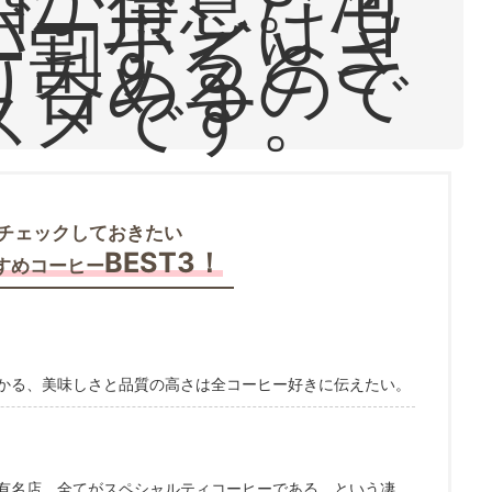
バーボンはコ
ー割するとさ
り呑めるので
スメです。
チェックしておきたい
BEST3！
すめコーヒー
かる、美味しさと品質の高さは全コーヒー好きに伝えたい。
有名店。全てがスペシャルティコーヒーである、という凄