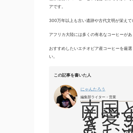
アです。
300万年以上も古い遺跡や古代文明が栄え
アフリカ大陸には多くの有名なコーヒーがあ
おすすめしたいエチオピア産コーヒーを厳選
い。
この記事を書いた人
にゃんたろう
編集部ライター・営業
南国
を愛
き。
もお