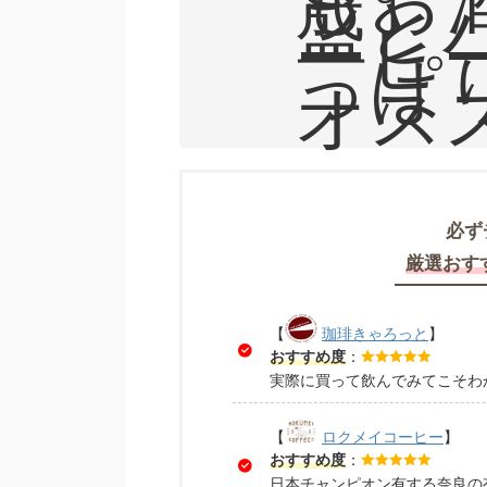
盛と
ーヒ
っぱ
オス
必ず
厳選おす
【
珈琲きゃろっと
】
おすすめ度
：
実際に買って飲んでみてこそわ
【
ロクメイコーヒー
】
おすすめ度
：
日本チャンピオン有する奈良の