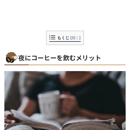
もくじ
[
開く
]
夜にコーヒーを飲むメリット