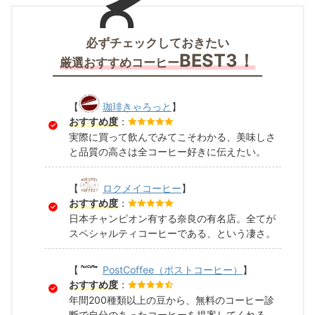
必ずチェックしておきたい
BEST3！
厳選おすすめコーヒー
【
珈琲きゃろっと
】
おすすめ度
：
実際に買って飲んでみてこそわかる、美味しさ
と品質の高さは全コーヒー好きに伝えたい。
【
ロクメイコーヒー
】
おすすめ度
：
日本チャンピオン有する奈良の有名店。全てが
スペシャルティコーヒーである、という凄さ。
【
PostCoffee（ポストコーヒー）
】
おすすめ度
：
年間200種類以上の豆から、無料のコーヒー診
断で自分のあったコーヒーを提案してくれる。