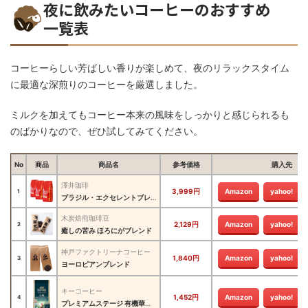
夜に飲みたいコーヒーのおすすめ
一覧表
コーヒーらしい芳ばしい香りが楽しめて、夜のリラックスタイム
に最適な深煎りのコーヒーを厳選しました。
ミルクを加えてもコーヒー本来の風味をしっかりと感じられるも
のばかりなので、ぜひ試してみてください。
No
商品
商品名
参考価格
購入先
澤井珈琲
3,999円
Amazon
yahoo!
1
ブラジル・エクセレントブレンド
木炭焙煎珈琲豆
2,129円
Amazon
yahoo!
2
癒しの苦み ほろにがブレンド
神戸ファクトリーナコーヒー
1,840円
Amazon
yahoo!
3
ヨーロピアンブレンド
キーコーヒー
1,452円
Amazon
yahoo!
4
プレミアムステージ 有機華やかビターブレンド