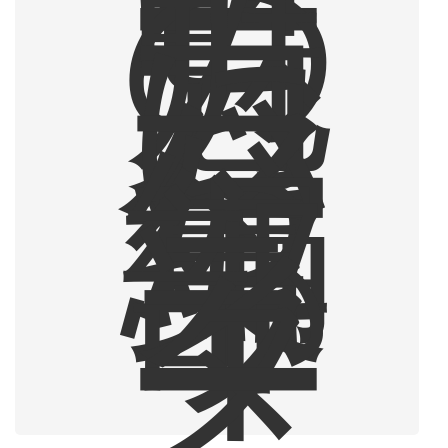
ー
の
魅
力
に
ハ
マ
っ
た
編
集
部
ラ
イ
タ
ー
。