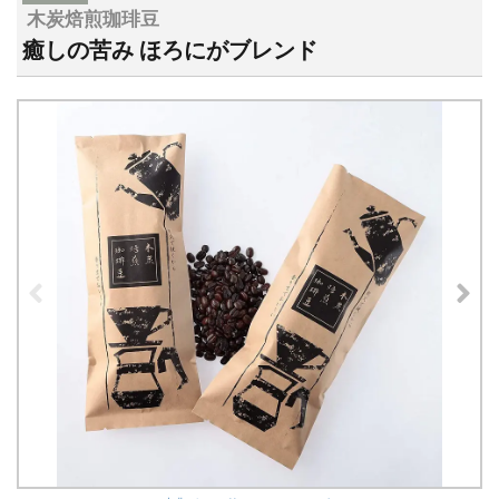
木炭焙煎珈琲豆
癒しの苦み ほろにがブレンド