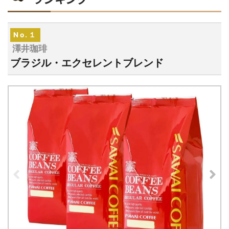
藤田珈琲
1,350円
Amazon
yahoo!
13
オリジナルブレンドコーヒー 深煎り
No.１
澤井珈琲
ブラジル・エクセレントブレンド