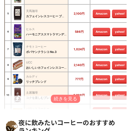
天馬珈琲
2,100円
Amazon
yahoo!
5
カフェインレスコーヒー ブラジル産
ヒルス
586円
Amazon
yahoo!
6
ハーモニアススマトラマンデリンブレンド
チモトコーヒー
1,024円
Amazon
yahoo!
7
ポパヤンクラシコ No.3
UCC
2,140円
Amazon
yahoo!
8
おいしいカフェインレスコーヒー コク深め
カルディ
777円
Amazon
yahoo!
9
リッチブレンド
土居珈琲
2,298円
Amazon
yahoo!
10
コクを楽しむブレンド
パロットコーヒー
1,242円
Amazon
yahoo!
11
スラウェシ・タナ・トラジャ
夜に飲みたいコーヒーのおすすめ
丸山珈琲
1,499円
Amazon
yahoo!
12
ランキング
ドリップバッグ カフェインレス