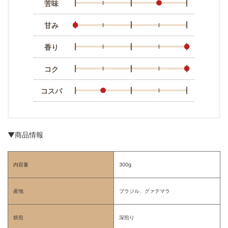
苦味
甘み
香り
コク
コスパ
▼商品情報
内容量
300g
産地
ブラジル、グァテマラ
焙煎
深煎り