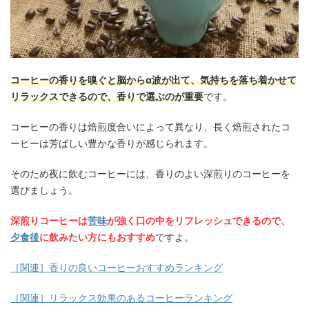
コーヒーの香りを嗅ぐと脳からα波が出て、気持ちを落ち着かせて
リラックスできるので、香りで選ぶのが重要
です。
コーヒーの香りは焙煎度合いによって異なり、長く焙煎されたコ
ーヒーは芳ばしい豊かな香りが感じられます。
そのため夜に飲むコーヒーには、香りのよい深煎りのコーヒーを
選びましょう。
深煎りコーヒーは
苦味
が強く口の中をリフレッシュできるので、
夕食後
に飲みたい方にもおすすめ
ですよ。
［関連］香りの良いコーヒーおすすめランキング
［関連］リラックス効果のあるコーヒーランキング