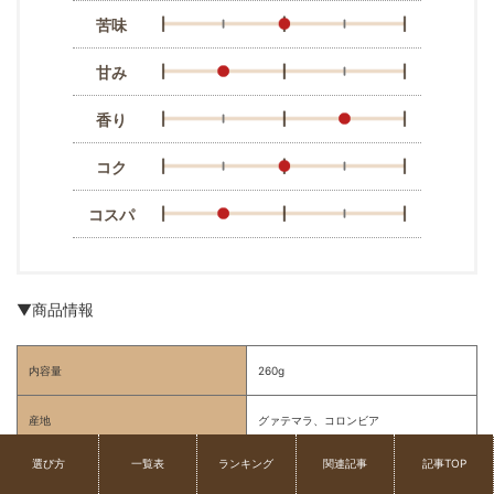
苦味
甘み
香り
コク
コスパ
▼商品情報
内容量
260g
産地
グァテマラ、コロンビア
選び方
一覧表
ランキング
関連記事
記事TOP
焙煎
深煎り