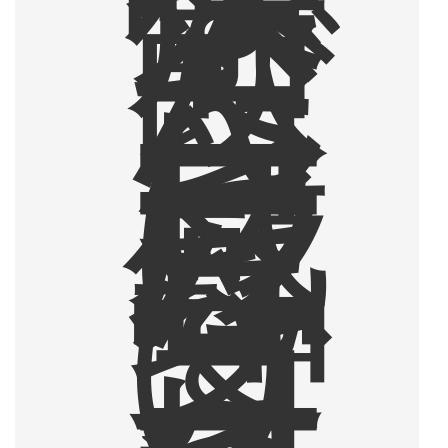
店
で
飲
ん
だ
コ
ー
ヒ
ー
に
感
銘
を
受
け
、
コ
ー
ヒ