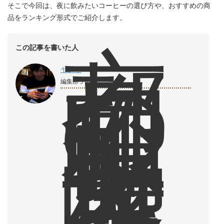
そこで今回は、夜に飲みたいコーヒーの選び方や、おすすめの商
品をランキング形式でご紹介します。
京
この記事を書いた人
都
の
ヤナイ
昭
編集部ライター
和
レ
ト
ロ
な
喫
茶