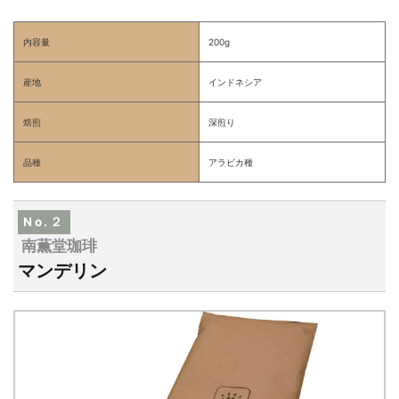
内容量
200g
産地
インドネシア
焙煎
深煎り
品種
アラビカ種
No.２
南薫堂珈琲
マンデリン