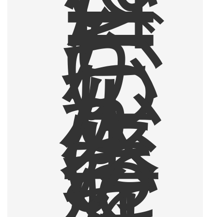
コ
ー
ヒ
ー
が
、
い
つ
し
か
人
生
に
お
い
て
な
く
て