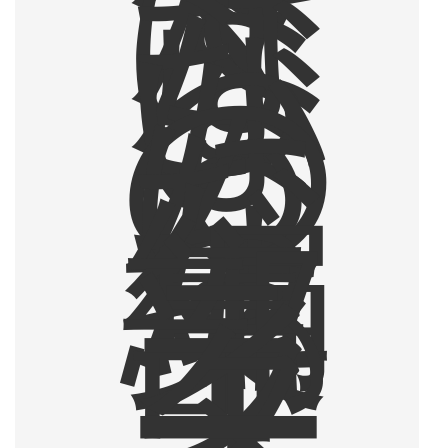
は
な
ら
な
い
も
の
に
な
っ
た
編
集
部
ラ
イ
タ
ー