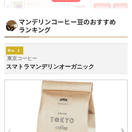
サザコーヒー
1,201円
Amazon
yahoo!
10
マンデリン
マンデリンコーヒー豆のおすすめ
澤井珈琲
3,999円
Amazon
yahoo!
11
マンデリン・グレイテスト1
ランキング
三本コーヒー
1,197円
Amazon
yahoo!
12
マンデリンG1ストレート
No.１
パオコーヒー
2,631円
Amazon
yahoo!
13
マンデリン・G1
東京コーヒー
スマトラマンデリンオーガニック
やなか珈琲店
1,420円
Amazon
yahoo!
14
マンデリン アチェベラート
bears coffee
770円
Amazon
yahoo!
15
マンデリン アチェ