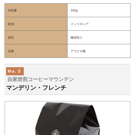
内容量
200g
産地
インドネシア
焙煎
極深煎り
品種
アラビカ種
No.３
自家焙煎コーヒーマウンテン
マンデリン・フレンチ