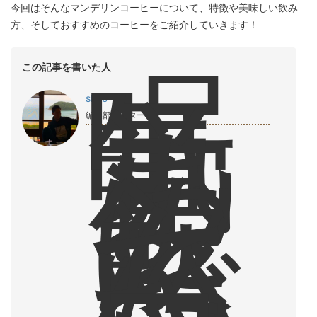
今回はそんなマンデリンコーヒーについて、特徴や美味しい飲み
方、そしておすすめのコーヒーをご紹介していきます！
眠
この記事を書いた人
気
覚
shiro
ま
編集部ライター
し
に
飲
ん
で
い
た