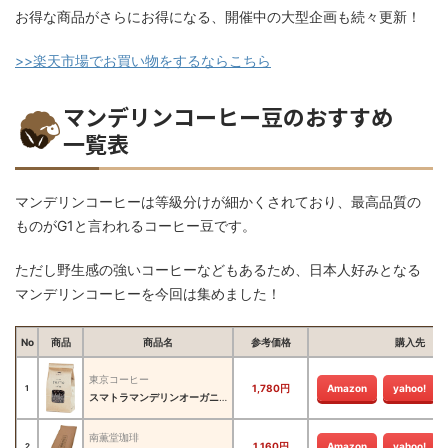
お得な商品がさらにお得になる、開催中の大型企画も続々更新！
>>楽天市場でお買い物をするならこちら
マンデリンコーヒー豆のおすすめ
一覧表
マンデリンコーヒーは等級分けが細かくされており、最高品質の
ものがG1と言われるコーヒー豆です。
ただし野生感の強いコーヒーなどもあるため、日本人好みとなる
マンデリンコーヒーを今回は集めました！
No
商品
商品名
参考価格
購入先
東京コーヒー
1,780円
Amazon
yahoo!
1
スマトラマンデリンオーガニック
南薫堂珈琲
1,160円
Amazon
yahoo!
2