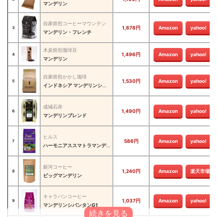
マンデリン
自家焙煎コーヒーマウンテン
1,878円
Amazon
yahoo!
3
マンデリン・フレンチ
木炭焙煎珈琲豆
1,496円
Amazon
yahoo!
4
マンデリン
自家焙煎かかし珈琲
1,530円
Amazon
yahoo!
5
インドネシア マンデリンシナール
成城石井
1,490円
Amazon
yahoo!
6
マンデリンブレンド
ヒルス
586円
Amazon
yahoo!
7
ハーモニアススマトラマンデリンブレンド
銀河コーヒー
1,240円
Amazon
楽天市場
8
ビッグマンデリン
キャラバンコーヒー
1,037円
Amazon
yahoo!
9
マンデリンシバンタンG1