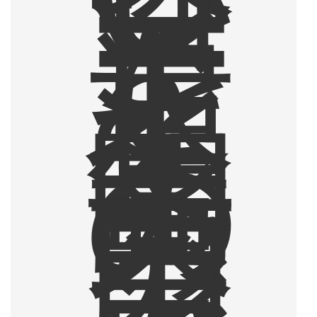
コ
ー
ヒ
ー
を
追
求
し
て
2
年
間
の
東
南
ア
ジ
ア
・