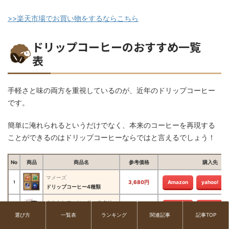
>>楽天市場でお買い物をするならこちら
ドリップコーヒーのおすすめ一覧
表
手軽さと味の両方を重視しているのが、近年のドリップコーヒー
です。
簡単に淹れられるというだけでなく、本来のコーヒーを再現する
ことができるのはドリップコーヒーならではと言えるでしょう！
No
商品
商品名
参考価格
購入先
マメーズ
3,680円
Amazon
yahoo!
1
ドリップコーヒー4種類
ミルトンコーヒーロースタリー
1,990円
Amazon
yahoo!
2
スペシャルティコーヒー アソート お試しセット
選び方
一覧表
ランキング
関連記事
記事TOP
銀河コーヒー