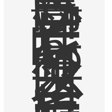
高
い
コ
ー
ヒ
ー
を
味
わ
っ
て
以
来
、
コ
ー
ヒ
ー