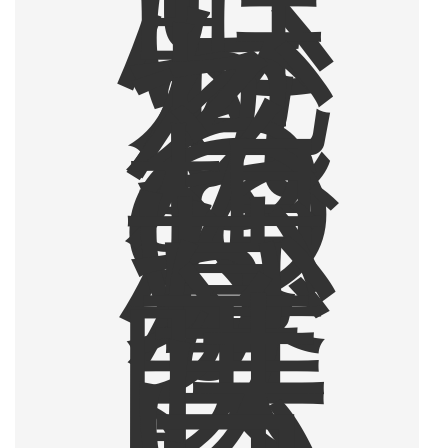
に
心
魅
か
れ
る
。
そ
の
想
い
が
募
り
、
美
味
し
い