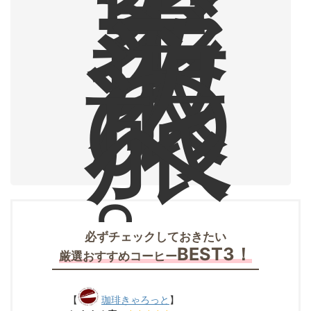
東
ア
ジ
ア
放
浪
の
旅
へ
。
必ずチェックしておきたい
BEST3！
厳選おすすめコーヒー
【
珈琲きゃろっと
】