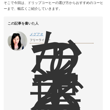
そこで今回は、ドリップコーヒーの選び方からおすすめのコーヒ
ーまで、幅広くご紹介していきます。
か
この記事を書いた人
つ
て
メグアオ
ウ
フリーライター
ィ
ー
ン
で
本
場
の