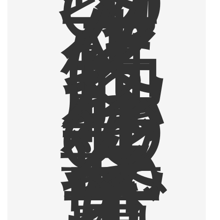
カ
フ
ェ
文
化
に
触
れ
、
そ
の
後
北
部
タ
イ
で
薫
り