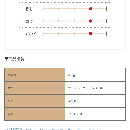
香り
コク
コスパ
▼商品情報
内容量
450g
産地
ブラジル、エルサルバドル
焙煎
深煎り
品種
アラビカ種
成城石井のおすすめコーヒーランキングをチェックする