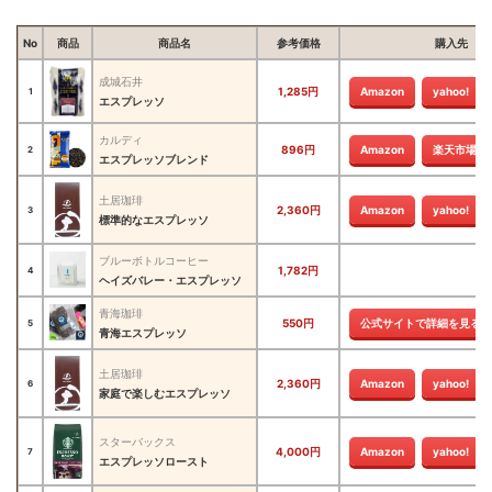
No
商品
商品名
参考価格
購入先
成城石井
1,285円
Amazon
yahoo!
1
エスプレッソ
カルディ
896円
Amazon
楽天市場
2
エスプレッソブレンド
土居珈琲
2,360円
Amazon
yahoo!
3
標準的なエスプレッソ
ブルーボトルコーヒー
1,782円
4
ヘイズバレー・エスプレッソ
青海珈琲
550円
公式サイトで詳細を見る
5
青海エスプレッソ
土居珈琲
2,360円
Amazon
yahoo!
6
家庭で楽しむエスプレッソ
スターバックス
4,000円
Amazon
yahoo!
7
エスプレッソロースト