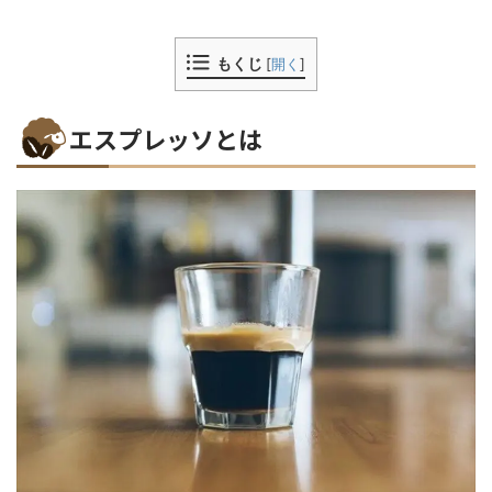
もくじ
[
開く
]
エスプレッソとは