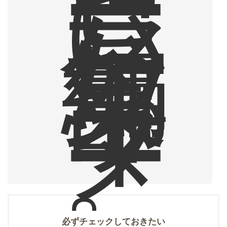
ー
に
ハ
マ
っ
た
編
集
部
ラ
イ
タ
ー
。
必ずチェックしておきたい