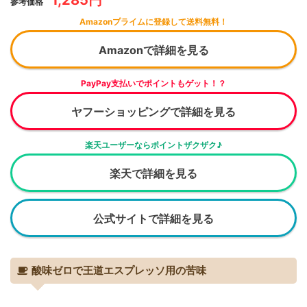
参考価格
パラディソ
Amazonプライムに登録して送料無料！
キンボ
3,625円
Amazon
yahoo!
24
プレステージ
Amazonで詳細を見る
ムセッティー
2,020円
Amazon
yahoo!
25
PayPay支払いでポイントもゲット！？
ゴールドキュベ
ヤフーショッピングで詳細を見る
キンボ
4,937円
Amazon
yahoo!
26
トップフレーバー
楽天ユーザーならポイントザクザク♪
キンボ
4,330円
Amazon
yahoo!
27
楽天で詳細を見る
エクストリーム
アキラランド
1,822円
Amazon
28
エスプレッソ
公式サイトで詳細を見る
酸味ゼロで王道エスプレッソ用の苦味