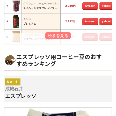
クラシカルコーヒーロースター
2,080円
Amazon
yahoo!
8
スペシャルエスプレッソブレンド
キンボ
2,992円
Amazon
yahoo!
9
プレミアム
コーヒーばかの店
2,687円
Amazon
yahoo!
10
エスプレッソ シアトルブレンド
illy
1,850円
Amazon
yahoo!
11
エスプレッソ用コーヒー豆のおす
ダークロースト
すめランキング
ビアレッティ
972円
Amazon
yahoo!
12
パフェットモカ インテンソ
プント・イタリア・エスプレッソ
No.１
2,680円
Amazon
楽天市場
13
インテンソ
成城石井
プント・イタリア・エスプレッソ
エスプレッソ
3,180円
Amazon
14
スーペリオーレ
ムセッティー
1,309円
Amazon
yahoo!
15
クレミッシモ