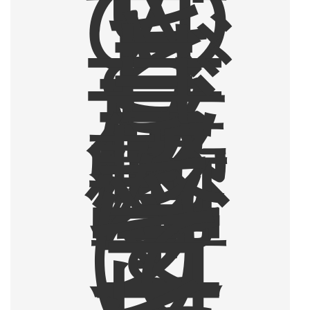
の
甘
さ
と
ザ
ラ
ザ
ラ
感
に
衝
撃
を
受
け
て
コ
ー
ヒ