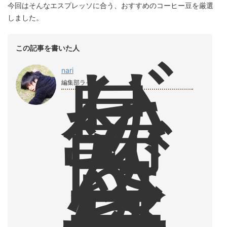
今回はそんなエスプレッソに合う、おすすめのコーヒー豆を厳選
しました。
バ
この記事を書いた人
リ
島
nari
で
編集部ライター
飲
ん
だ
コ
ー
ヒ
ー