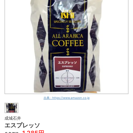
コーヒーばかの店
2,545円
Amazon
yahoo!
16
エスプレッソ フィレンツェブレンド
ムセッティー
1,664円
Amazon
yahoo!
17
エボリューション
カークランド
2,480円
Amazon
yahoo!
18
スターバックス ダークロースト エスプレッソコーヒー
キンボ
2,966円
Amazon
yahoo!
19
エキストラクリーム
コーヒーばかの店
4,524円
Amazon
yahoo!
20
エスプレッソ クイーン・エリザベス
パオコーヒー
792円
Amazon
yahoo!
21
出典 : https://www.amazon.co.jp
ビターエスプレッソ
キンボ
1,076円
Amazon
yahoo!
22
成城石井
ナポレターノ
エスプレッソ
ムセッティー
1,285円
1,564円
Amazon
yahoo!
23