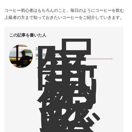
コーヒー初心者はもちろんのこと、毎日のようにコーヒーを飲む
上級者の方まで知っておきたいコーヒーをご紹介していきます。
眠
この記事を書いた人
気
覚
shiro
ま
編集部ライター
し
に
飲
ん
で
い