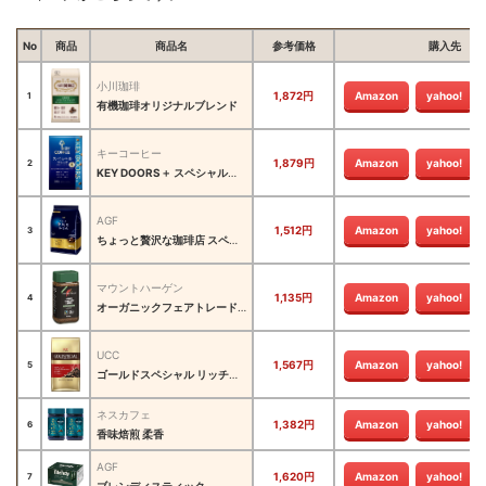
No
商品
商品名
参考価格
購入先
小川珈琲
1,872円
Amazon
yahoo!
1
有機珈琲オリジナルブレンド
キーコーヒー
1,879円
Amazon
yahoo!
2
KEY DOORS＋ スペシャルブレンド
AGF
1,512円
Amazon
yahoo!
3
ちょっと贅沢な珈琲店 スペシャルブレンド
マウントハーゲン
1,135円
Amazon
yahoo!
4
オーガニックフェアトレード カフェインレスインスタントコーヒー
UCC
1,567円
Amazon
yahoo!
5
ゴールドスペシャル リッチブレンド
ネスカフェ
1,382円
Amazon
yahoo!
6
香味焙煎 柔香
AGF
1,620円
Amazon
yahoo!
7
ブレンディスティック