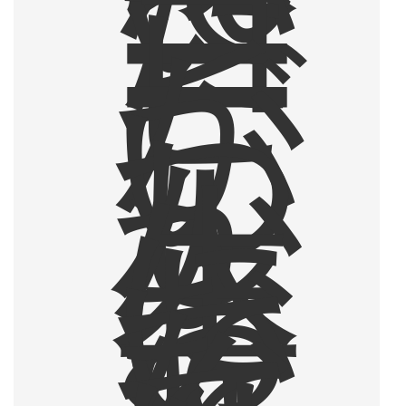
た
コ
ー
ヒ
ー
が
、
い
つ
し
か
人
生
に
お
い
て
な
く