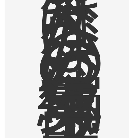
て
は
な
ら
な
い
も
の
に
な
っ
た
編
集
部
ラ
イ
タ