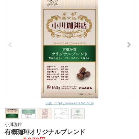
ヒルス
906円
Amazon
yahoo!
16
マイルドブレンド
出典 : https://www.amazon.co.jp
小川珈琲
有機珈琲オリジナルブレンド