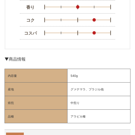
香り
コク
コスパ
▼商品情報
内容量
540g
産地
グァテマラ、ブラジル他
焙煎
中煎り
品種
アラビカ種