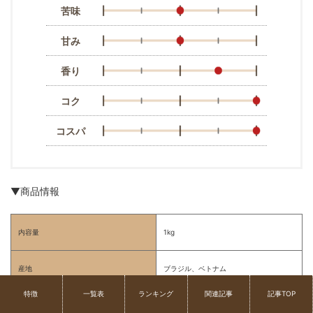
苦味
甘み
香り
コク
コスパ
▼商品情報
内容量
1kg
産地
ブラジル、ベトナム
特徴
一覧表
ランキング
関連記事
記事TOP
焙煎
深煎り