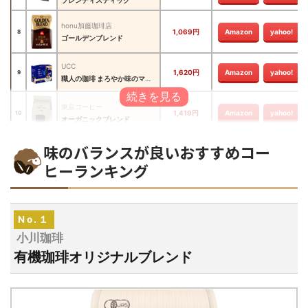
honu加藤珈琲店
1,069円
Amazon
yahoo!
8
ゴールデンブレンド
UCC
1,620円
Amazon
yahoo!
9
職人の珈琲 まろやか味のマイルドブレンド
東京コーヒー
1,419円
Amazon
yahoo!
10
オーガニックブレンド
澤井珈琲
味のバランスが良いおすすめコー
3,999円
Amazon
yahoo!
11
コーヒー豆4種類セット
ヒーランキング
AGF
1,734円
Amazon
yahoo!
12
煎 香醇
スターバックス
No.１
997円
Amazon
yahoo!
13
ハウスブレンド
小川珈琲
ドトールコーヒー
3,432円
Amazon
yahoo!
14
有機珈琲オリジナルブレンド
オリジナルブレンド
UCC
1,905円
Amazon
yahoo!
15
おいしいカフェインレスコーヒー デカフェ