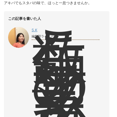
アキバでもスタバの味で、ほっと一息つきませんか。
こ
この記事を書いた人
こ
数
S.K
年
編集部ライター
、
朝
の
ソ
イ
ラ
テ
か