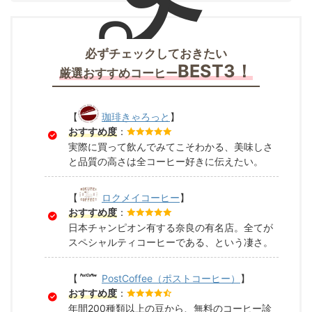
必ずチェックしておきたい
BEST3！
厳選おすすめコーヒー
【
珈琲きゃろっと
】
おすすめ度
：
実際に買って飲んでみてこそわかる、美味しさ
と品質の高さは全コーヒー好きに伝えたい。
【
ロクメイコーヒー
】
おすすめ度
：
日本チャンピオン有する奈良の有名店。全てが
スペシャルティコーヒーである、という凄さ。
【
PostCoffee（ポストコーヒー）
】
おすすめ度
：
年間200種類以上の豆から、無料のコーヒー診