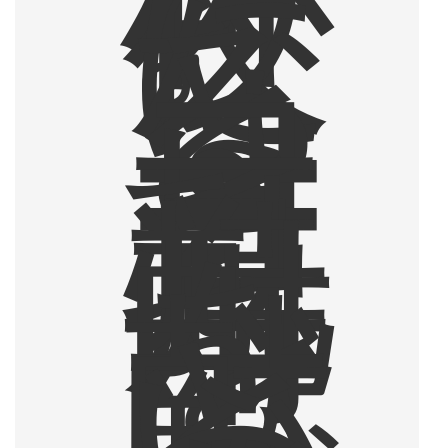
。
夜
に
な
る
と
コ
ー
ヒ
ー
豆
乳
焼
酎
を
一
献
と
い