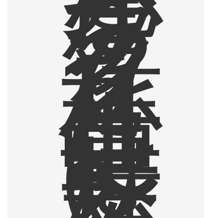
が
ら
ブ
ラ
ッ
ク
を
1
杯
、
仕
事
中
は
1
〜
2
杯