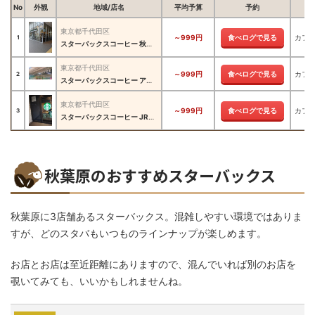
No
外観
地域/店名
平均予算
予約
東京都千代田区
～999円
食べログで見る
カフ
1
スターバックスコーヒー 秋葉原駅前店
東京都千代田区
～999円
食べログで見る
カフ
2
スターバックスコーヒー アトレ秋葉原1店
東京都千代田区
～999円
食べログで見る
カフ
3
スターバックスコーヒー JR東日本ホテルメッツ 秋葉原店
秋葉原のおすすめスターバックス
秋葉原に3店舗あるスターバックス。混雑しやすい環境ではありま
すが、どのスタバもいつものラインナップが楽しめます。
お店とお店は至近距離にありますので、混んでいれば別のお店を
覗いてみても、いいかもしれませんね。