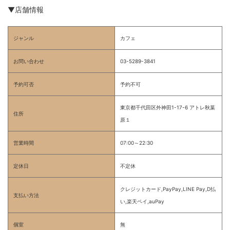
▼店舗情報
ジャンル
カフェ
お問い合わせ
03-5289-3841
予約可否
予約不可
東京都千代田区外神田1-17-6 アトレ秋葉
住所
原１
営業時間
07:00～22:30
定休日
不定休
クレジットカード,PayPay,LINE Pay,D払
支払い方法
い,楽天ペイ,auPay
個室
無