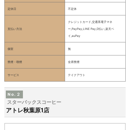
定休日
不定休
クレジットカード,交通系電子マネ
支払い方法
ー,PayPay,LINE Pay,D払い,楽天ペ
イ,auPay
個室
無
禁煙・喫煙
全席禁煙
サービス
テイクアウト
No.２
スターバックスコーヒー
アトレ秋葉原1店