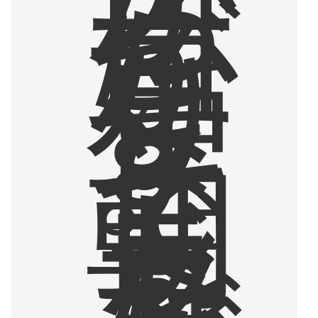
ら
一
日
が
始
ま
り
ま
す
。
そ
し
て
朝
ド
ラ
を
見
な