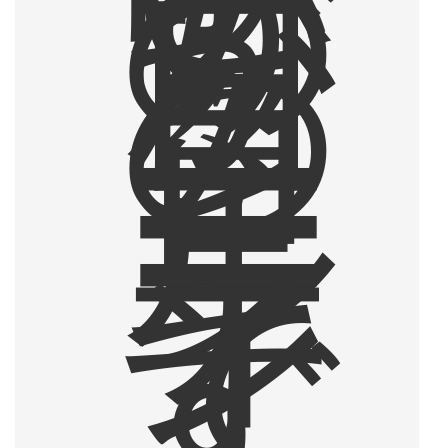
う
の
が
日
々
の
コ
ー
ヒ
ー
ル
ー
テ
ィ
ン
で
す
。