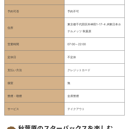
予約可否
予約不可
東京都千代田区外神田1-17-4 JR東日本ホ
住所
テルメッツ 秋葉原
営業時間
07:00～22:00
定休日
不定休
支払い方法
クレジットカード
個室
無
禁煙・喫煙
全席禁煙
サービス
テイクアウト
秋葉原のスターバックスを楽しむ