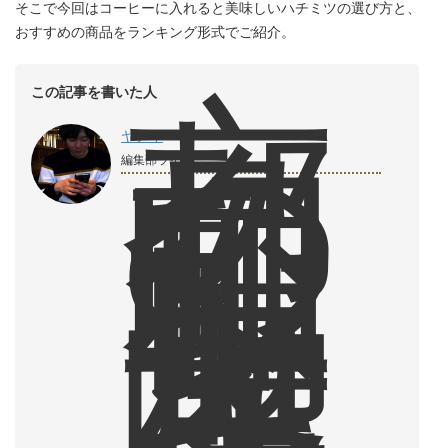
そこで今回はコーヒーに入れると美味しいハチミツの選び方と、
おすすめの商品をランキング形式でご紹介。
京
この記事を書いた人
都
の
ヤナイ
昭
編集部ライター
和
レ
ト
ロ
な
喫
茶