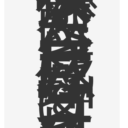
店
で
飲
ん
だ
コ
ー
ヒ
ー
に
感
銘
を
受
け
、
コ
ー
ヒ