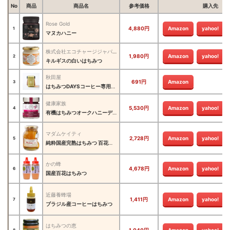
No
商品
商品名
参考価格
購入先
Rose Gold
4,880円
Amazon
yahoo!
1
マヌカハニー
株式会社エコチャージジャパン
1,980円
Amazon
yahoo!
2
キルギスの白いはちみつ
秋田屋
691円
Amazon
3
はちみつDAYSコーヒー専用はちみつ珈琲
健康家族
5,530円
Amazon
yahoo!
4
有機はちみつオークハニーデュー
マダムケイティ
2,728円
Amazon
yahoo!
5
純粋国産完熟はちみつ 百花蜜 Megumi
かの蜂
4,678円
Amazon
yahoo!
6
国産百花はちみつ
近藤養蜂場
1,411円
Amazon
yahoo!
7
ブラジル産コーヒーはちみつ
はちみつの恵
1,040円
Amazon
yahoo!
8