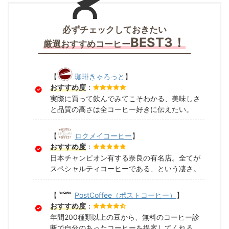
必ずチェックしておきたい
BEST3！
厳選おすすめコーヒー
【
珈琲きゃろっと
】
おすすめ度
：
実際に買って飲んでみてこそわかる、美味しさ
と品質の高さは全コーヒー好きに伝えたい。
【
ロクメイコーヒー
】
おすすめ度
：
日本チャンピオン有する奈良の有名店。全てが
スペシャルティコーヒーである、という凄さ。
【
PostCoffee（ポストコーヒー）
】
おすすめ度
：
年間200種類以上の豆から、無料のコーヒー診
断で自分のあったコーヒーを提案してくれる。