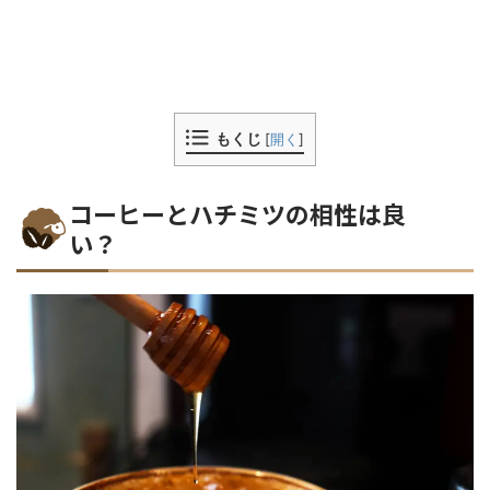
もくじ
[
開く
]
コーヒーとハチミツの相性は良
い？