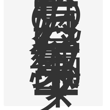
ー
の
魅
力
に
ハ
マ
っ
た
編
集
部
ラ
イ
タ
ー
。