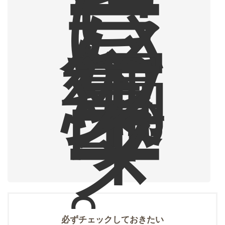
ー
に
ハ
マ
っ
た
編
集
部
ラ
イ
タ
ー
。
必ずチェックしておきたい