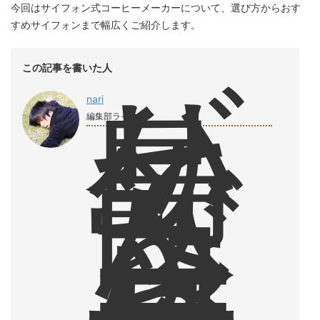
今回はサイフォン式コーヒーメーカーについて、選び方からおす
すめサイフォンまで幅広くご紹介します。
バ
この記事を書いた人
リ
島
nari
で
編集部ライター
飲
ん
だ
コ
ー
ヒ
ー