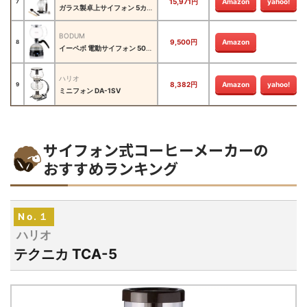
15,971円
Amazon
yahoo!
7
ガラス製卓上サイフォン 5カップ
BODUM
9,500円
Amazon
8
イーペボ 電動サイフォン 500ml
ハリオ
8,382円
Amazon
yahoo!
9
ミニフォン DA-1SV
サイフォン式コーヒーメーカーの
おすすめランキング
No.１
ハリオ
テクニカ TCA-5