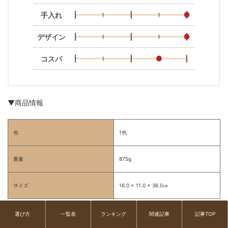
手入れ
デザイン
コスパ
▼商品情報
色
1色
重量
875g
サイズ
16.0 × 11.0 × 36.0㎝
選び方
一覧表
ランキング
関連記事
記事TOP
No.２