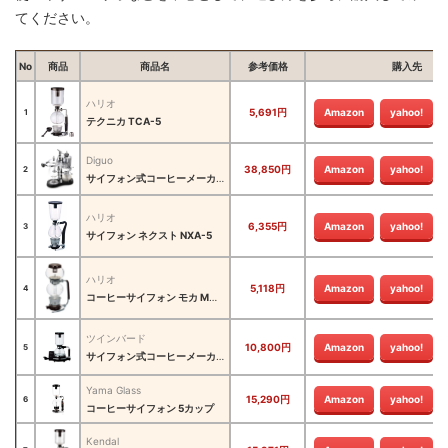
てください。
No
商品
商品名
参考価格
購入先
ハリオ
5,691円
Amazon
yahoo!
1
テクニカ TCA-5
Diguo
38,850円
Amazon
yahoo!
2
サイフォン式コーヒーメーカー 横式
ハリオ
6,355円
Amazon
yahoo!
3
サイフォン ネクスト NXA-5
ハリオ
5,118円
Amazon
yahoo!
4
コーヒーサイフォン モカ MCA-3
ツインバード
10,800円
Amazon
yahoo!
5
サイフォン式コーヒーメーカー CM-D854
Yama Glass
15,290円
Amazon
yahoo!
6
コーヒーサイフォン 5カップ
Kendal