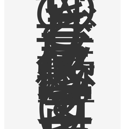
の
甘
さ
と
ザ
ラ
ザ
ラ
感
に
衝
撃
を
受
け
て
コ
ー
ヒ