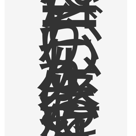
コ
ー
ヒ
ー
が
、
い
つ
し
か
人
生
に
お
い
て
な
く
て