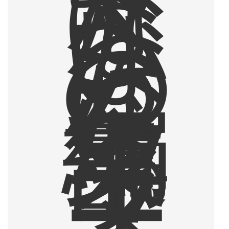
は
な
ら
な
い
も
の
に
な
っ
た
編
集
部
ラ
イ
タ
ー