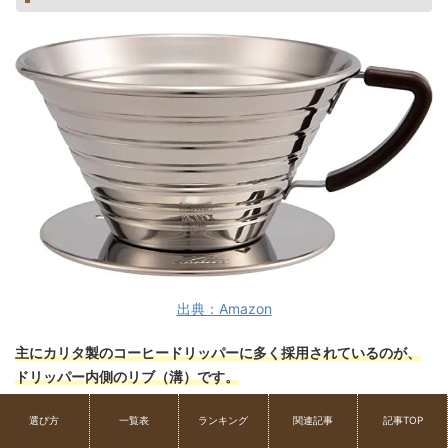
出典：Amazon
主にカリタ製のコーヒードリッパーに多く採用されているのが、
ドリッパー内側のリブ（溝）です。
リブはドリッパー内側に溝のような形で彫られており、フィルタ
選び方
一覧表
ランキング
関連記事
記事TOP
ーとの間に隙間を作ることができます。