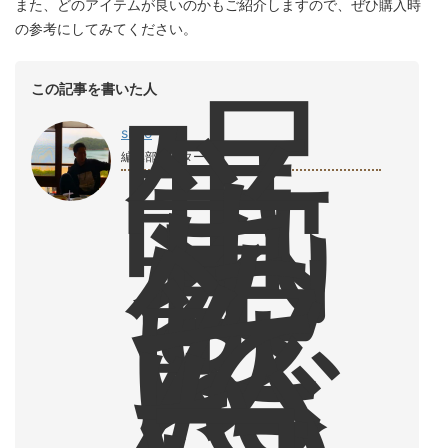
また、どのアイテムが良いのかもご紹介しますので、ぜひ購入時
の参考にしてみてください。
眠
この記事を書いた人
気
覚
shiro
ま
編集部ライター
し
に
飲
ん
で
い
た