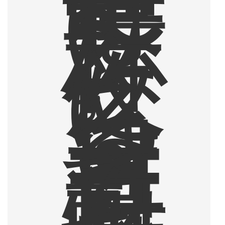
は
1
〜
2
杯
。
夜
に
な
る
と
コ
ー
ヒ
ー
豆
乳
焼