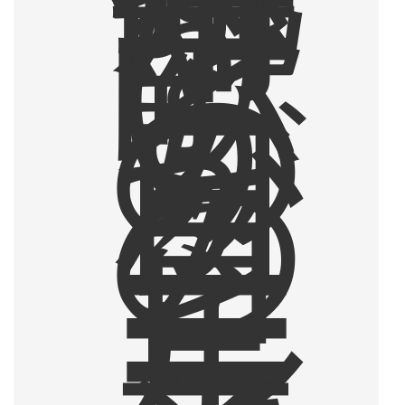
酎
を
一
献
と
い
う
の
が
日
々
の
コ
ー
ヒ
ー
ル
ー
テ