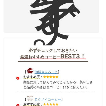
ィ
ン
で
す
。
必ずチェックしておきたい
BEST3！
厳選おすすめコーヒー
【
珈琲きゃろっと
】
おすすめ度
：
実際に買って飲んでみてこそわかる、美味しさ
と品質の高さは全コーヒー好きに伝えたい。
【
ロクメイコーヒー
】
おすすめ度
：