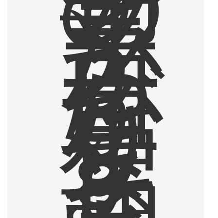
の
ソ
イ
ラ
テ
か
ら
一
日
が
始
ま
り
ま
す
。
そ
し
て