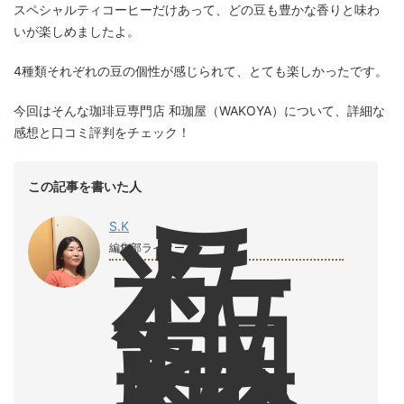
スペシャルティコーヒーだけあって、どの豆も豊かな香りと味わ
いが楽しめましたよ。
4種類それぞれの豆の個性が感じられて、とても楽しかったです。
今回はそんな珈琲豆専門店 和珈屋（WAKOYA）について、詳細な
感想と口コミ評判をチェック！
こ
この記事を書いた人
こ
数
S.K
年
編集部ライター
、
朝