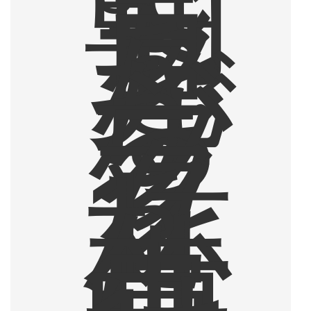
朝
ド
ラ
を
見
な
が
ら
ブ
ラ
ッ
ク
を
1
杯
、
仕
事
中