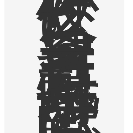
。
夜
に
な
る
と
コ
ー
ヒ
ー
豆
乳
焼
酎
を
一
献
と
い