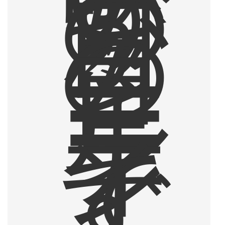
う
の
が
日
々
の
コ
ー
ヒ
ー
ル
ー
テ
ィ
ン
で
す
。