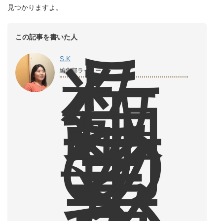
見つかりますよ。
こ
この記事を書いた人
こ
数
S.K
年
編集部ライター
、
朝
の
ソ
イ
ラ
テ
か