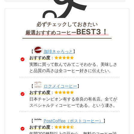
必ずチェックしておきたい
BEST3！
厳選おすすめコーヒー
【
珈琲きゃろっと
】
おすすめ度
：
実際に買って飲んでみてこそわかる、美味しさ
と品質の高さは全コーヒー好きに伝えたい。
【
ロクメイコーヒー
】
おすすめ度
：
日本チャンピオン有する奈良の有名店。全てが
スペシャルティコーヒーである、という凄さ。
【
PostCoffee（ポストコーヒー）
】
おすすめ度
：
年間200種類以上の豆から、無料のコーヒー診