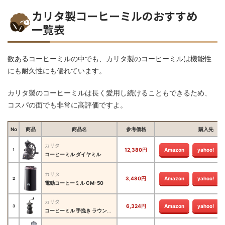
カリタ製コーヒーミルのおすすめ
一覧表
数あるコーヒーミルの中でも、カリタ製のコーヒーミルは機能性
にも耐久性にも優れています。
カリタ製のコーヒーミルは長く愛用し続けることもできるため、
コスパの面でも非常に高評価ですよ。
No
商品
商品名
参考価格
購入先
カリタ
12,380円
Amazon
yahoo!
1
コーヒーミル ダイヤミル
カリタ
3,480円
Amazon
yahoo!
2
電動コーヒーミル CM-50
カリタ
6,324円
Amazon
yahoo!
3
コーヒーミル 手挽き ラウンドスリムミル