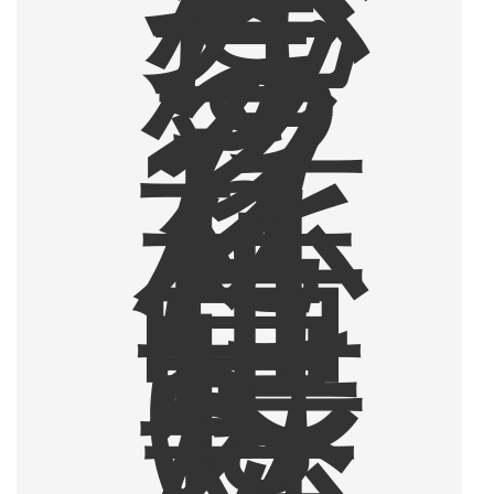
な
が
ら
ブ
ラ
ッ
ク
を
1
杯
、
仕
事
中
は
1
〜
2
杯