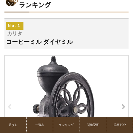
ランキング
カリタ
2,580円
Amazon
yahoo!
12
コーヒーミル 手挽き KH-3AM
カリタ
28,223円
Amazon
yahoo!
13
No.１
コーヒーミル 手挽き K-1
カリタ
コーヒーミル ダイヤミル
選び方
一覧表
ランキング
関連記事
記事TOP