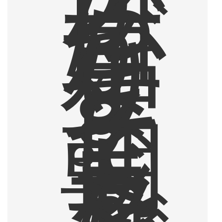
ら
一
日
が
始
ま
り
ま
す
。
そ
し
て
朝
ド
ラ
を
見