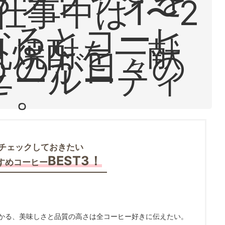
仕事中は1〜2
なるとコーヒ
乳焼酎を一献
うのが日々の
ヒールーティ
す。
チェックしておきたい
BEST3！
すめコーヒー
かる、美味しさと品質の高さは全コーヒー好きに伝えたい。