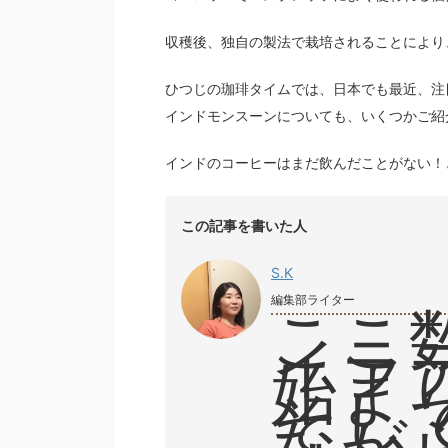
収穫後、独自の製法で栽培されることにより
ひつじの珈琲タイムでは、日本でも最近、注
インドモンスーンについても、いくつかご紹
インドのコーヒーはまだ飲んだことがない！
この記事を書いた人
S.K
編集部ライター
ここ
イラ
始ま
そし
なが