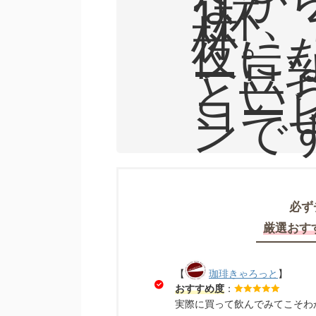
1杯、
杯。
夜に
ー豆
とい
コー
ンで
必ず
厳選おす
【
珈琲きゃろっと
】
おすすめ度
：
実際に買って飲んでみてこそわ