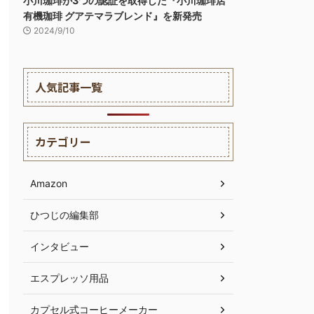
小川珈琲が3つの認証を取得した『小川珈琲店
有機珈琲 グアテマラブレンド』を新発売
2024/9/10
人気記事一覧
カテゴリー
Amazon
ひつじの編集部
インタビュー
エスプレッソ用品
カプセル式コーヒーメーカー