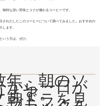
、独特な深い苦味とコクが備わるコーヒーです。
目されだしたこのコーヒーについて調べてみました。おすすめの
介します。
という方は、ぜひ。
数年、朝のソ
テから一日が
ります。
て朝ドラを見
らブラックを