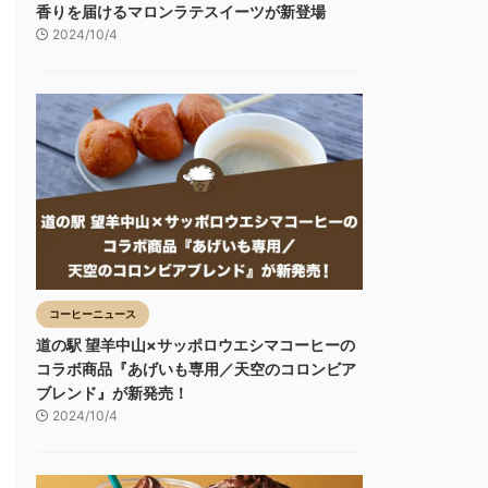
香りを届けるマロンラテスイーツが新登場
2024/10/4
コーヒーニュース
道の駅 望羊中山×サッポロウエシマコーヒーの
コラボ商品『あげいも専用／天空のコロンビア
ブレンド』が新発売！
2024/10/4