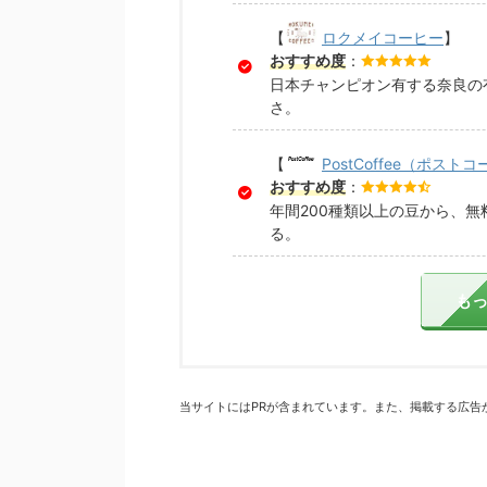
【
ロクメイコーヒー
】
おすすめ度
：
日本チャンピオン有する奈良の
さ。
【
PostCoffee（ポスト
おすすめ度
：
年間200種類以上の豆から、
る。
も
当サイトにはPRが含まれています。また、掲載する広告