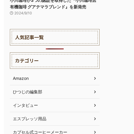
小川珈琲が3つの認証を取得した『小川珈琲店
有機珈琲 グアテマラブレンド』を新発売
2024/9/10
人気記事一覧
カテゴリー
Amazon
ひつじの編集部
インタビュー
エスプレッソ用品
カプセル式コーヒーメーカー