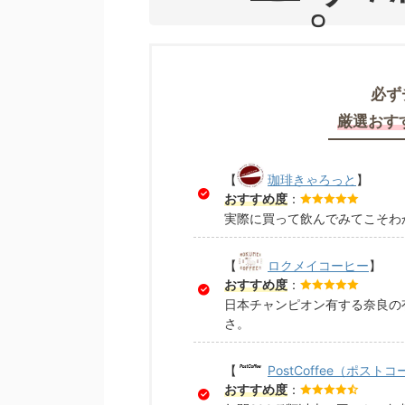
必ず
厳選おす
【
珈琲きゃろっと
】
おすすめ度
：
実際に買って飲んでみてこそわ
【
ロクメイコーヒー
】
おすすめ度
：
日本チャンピオン有する奈良の
さ。
【
PostCoffee（ポスト
おすすめ度
：