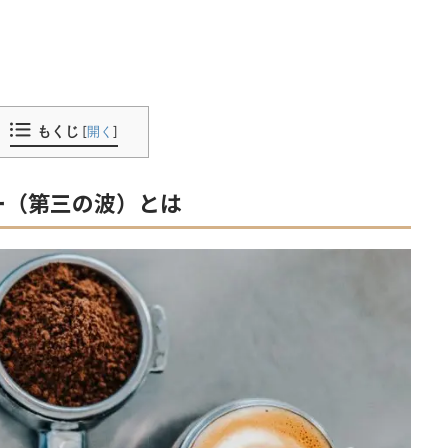
もくじ
[
開く
]
ー（第三の波）とは