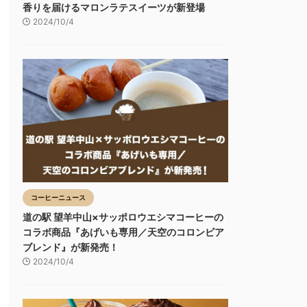
香りを届けるマロンラテスイーツが新登場
2024/10/4
コーヒーニュース
道の駅 望羊中山×サッポロウエシマコーヒーの
コラボ商品『あげいも専用／天空のコロンビア
ブレンド』が新発売！
2024/10/4